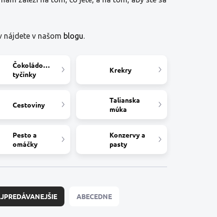
v nájdete v našom
blogu
.
Čokoládové
Krekry
tyčinky
Talianska
Cestoviny
múka
Pesto a
Konzervy a
omáčky
pasty
JPREDÁVANEJŠIE
ABECEDNE