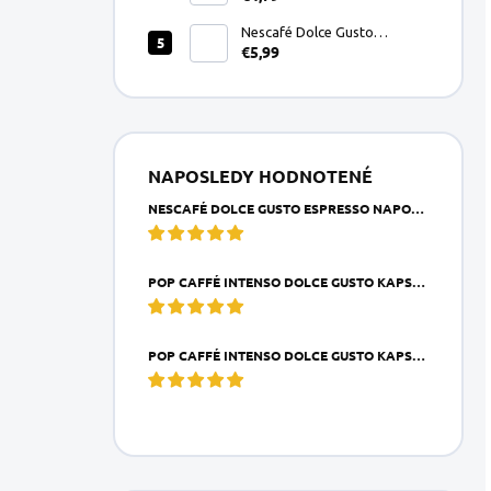
Nescafé Dolce Gusto
€5,99
Espresso Napoli kapsule
16ks
NAPOSLEDY HODNOTENÉ
NESCAFÉ DOLCE GUSTO ESPRESSO NAPOLI KAPSULE 16KS
POP CAFFÉ INTENSO DOLCE GUSTO KAPSULA 1KS
POP CAFFÉ INTENSO DOLCE GUSTO KAPSULE 16KS