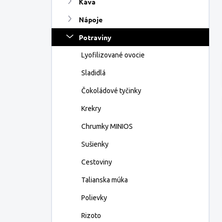
Káva
e
l
Nápoje
Potraviny
Lyofilizované ovocie
Sladidlá
Čokoládové tyčinky
Krekry
Chrumky MINIOS
Sušienky
Cestoviny
Talianska múka
Polievky
Rizoto