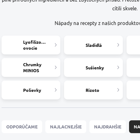
cítili skvele.
Nápady na recepty z našich produkto
Lyofilizované
Sladidlá
ovocie
Chrumky
Sušienky
MINIOS
Polievky
Rizoto
R
a
ODPORÚČAME
NAJLACNEJŠIE
NAJDRAHŠIE
NA
d
e