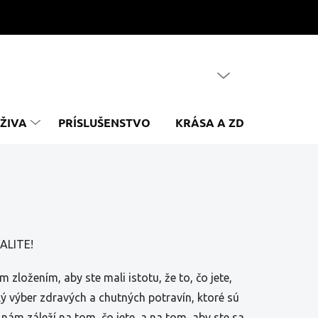
PRÁZDNY KOŠÍK
NÁKUPNÝ
KOŠÍK
ŽIVA
PRÍSLUŠENSTVO
KRÁSA A ZDRAVIE
Z
ALITE!
m zložením, aby ste mali istotu, že to, čo jete,
 výber zdravých a chutných potravín, ktoré sú
 nám záleží na tom, čo jete, a na tom, aby ste sa