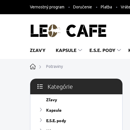
Prejsť
Vernostný program
Doručenie
Platba
Vráte
na
obsah
ZĽAVY
KAPSULE
E.S.E. PODY
Domov
Potraviny
B
Kategórie
o
Preskočiť
č
kategórie
n
Zľavy
ý
Kapsule
p
a
E.S.E. pody
n