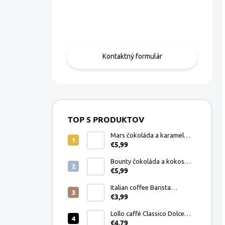
Máte otázku?
Obráťte sa na nás.
Kontaktný formulár
TOP 5 PRODUKTOV
Mars čokoláda a karamel
€5,99
Dolce Gusto kapsule 8ks
Bounty čokoláda a kokos
€5,99
Dolce Gusto kapsule 8ks
Italian coffee Barista
€3,99
Espresso Crema mletá káva
200g
Lollo caffé Classico Dolce
€4,79
Gusto kapsule 16ks