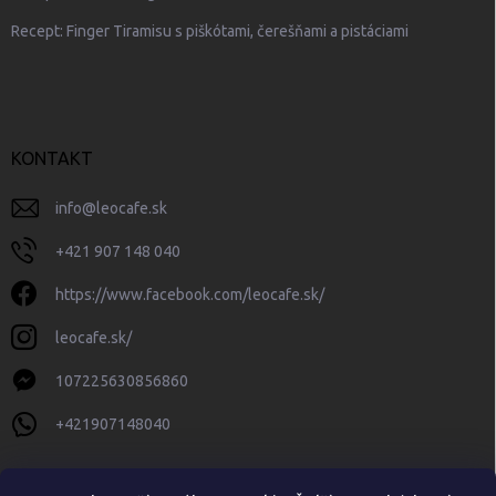
Recept: Finger Tiramisu s piškótami, čerešňami a pistáciami
KONTAKT
info
@
leocafe.sk
+421 907 148 040
https://www.facebook.com/leocafe.sk/
leocafe.sk/
107225630856860
+421907148040