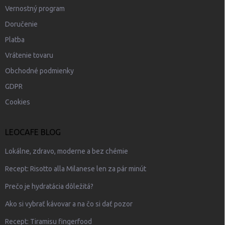
i
s
Vernostný program
u
Doručenie
Platba
Vrátenie tovaru
Obchodné podmienky
GDPR
Cookies
LEOCAFE BLOG
Lokálne, zdravo, moderne a bez chémie
Recept: Risotto alla Milanese len za pár minút
Prečo je hydratácia dôležitá?
Ako si vybrať kávovar a na čo si dať pozor
Recept: Tiramisu fingerfood