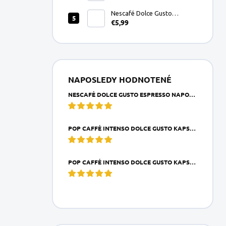
Nescafé Dolce Gusto
€5,99
Espresso Napoli kapsule
16ks
NAPOSLEDY HODNOTENÉ
NESCAFÉ DOLCE GUSTO ESPRESSO NAPOLI KAPSULE 16KS
POP CAFFÉ INTENSO DOLCE GUSTO KAPSULA 1KS
POP CAFFÉ INTENSO DOLCE GUSTO KAPSULE 16KS