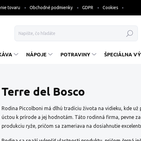
nie tovaru
Obchodné podmienky
GDPR
Cookies
Hľadať
KÁVA
NÁPOJE
POTRAVINY
ŠPECIÁLNA VÝ
Terre del Bosco
Rodina Piccolboni má dlhú tradíciu života na vidieku, kde už 
úctou k prírode a jej hodnotám. Táto rodinná firma, pevne zak
produkciu ryže, pričom sa zameriava na dosiahnutie excelent
Rodina sa snaží vylepšiť vlastnosti produktu, pričom čerpá in