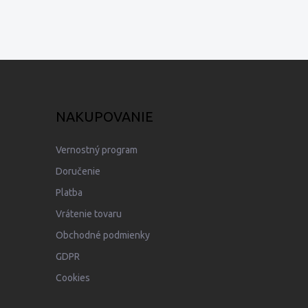
NAKUPOVANIE
Vernostný program
Doručenie
Platba
Vrátenie tovaru
Obchodné podmienky
GDPR
Cookies