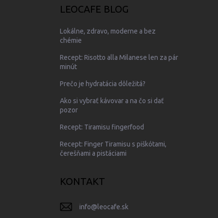
LEOCAFE BLOG
Lokálne, zdravo, moderne a bez
chémie
Recept: Risotto alla Milanese len za pár
minút
Prečo je hydratácia dôležitá?
Ako si vybrať kávovar a na čo si dať
pozor
Recept: Tiramisu fingerfood
Recept: Finger Tiramisu s piškótami,
čerešňami a pistáciami
KONTAKT
info
@
leocafe.sk