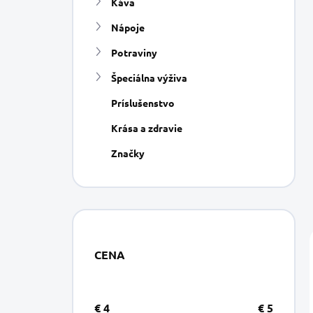
Káva
e
l
Nápoje
Potraviny
Špeciálna výživa
Príslušenstvo
Krása a zdravie
Značky
CENA
€
4
€
5