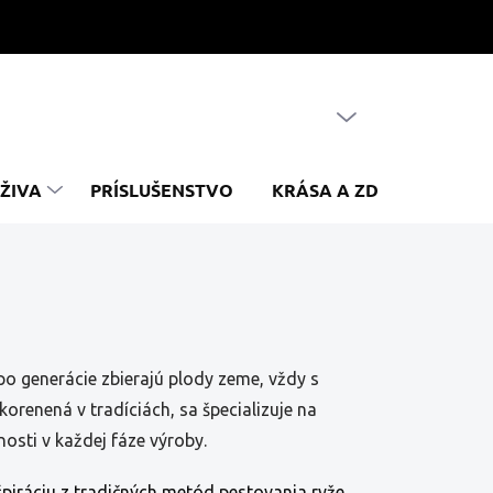
PRÁZDNY KOŠÍK
NÁKUPNÝ
KOŠÍK
ŽIVA
PRÍSLUŠENSTVO
KRÁSA A ZDRAVIE
Z
po generácie zbierajú plody zeme, vždy s
orenená v tradíciách, sa špecializuje na
nosti v každej fáze výroby.
špiráciu z tradičných metód pestovania ryže,