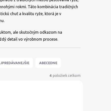
 mnohými rokmi. Táto kombinácia tradičných
kú chuť a kvalitu ryže, ktorá je v
hu.
roduktom, ale skutočným odkazom na
aždý detail vo výrobnom procese.
JPREDÁVANEJŠIE
ABECEDNE
4
položiek celkom