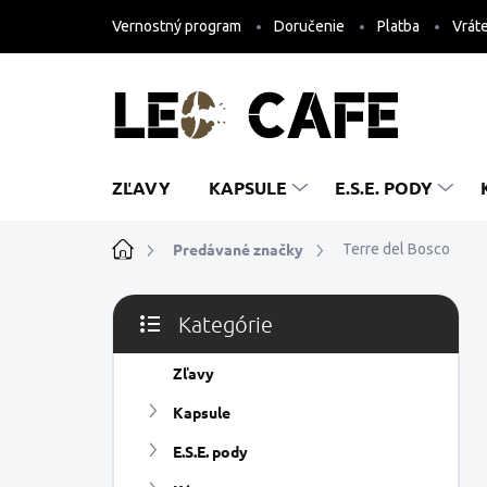
Prejsť
Vernostný program
Doručenie
Platba
Vráte
na
obsah
ZĽAVY
KAPSULE
E.S.E. PODY
Domov
Predávané značky
Terre del Bosco
B
Kategórie
o
Preskočiť
č
kategórie
n
Zľavy
ý
Kapsule
p
a
E.S.E. pody
n