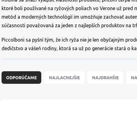
ktoré boli používané na ryžových poliach vo Verone už pred
metód a moderných technológií im umožňuje zachovať autentic
súčasnosti považovaná za jeden z najlepších produktov na tr
Piccolboni sa pyšní tým, že ich ryža nie je len obyčajným p
dedičstvo a vášeň rodiny, ktorá sa už po generácie stará o k
R
a
ODPORÚČAME
NAJLACNEJŠIE
NAJDRAHŠIE
NA
d
e
n
i
V
e
ý
p
p
r
i
o
s
d
p