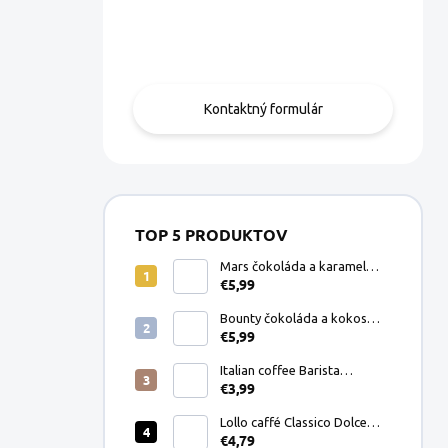
Máte otázku?
Obráťte sa na nás.
Kontaktný formulár
TOP 5 PRODUKTOV
Mars čokoláda a karamel
€5,99
Dolce Gusto kapsule 8ks
Bounty čokoláda a kokos
€5,99
Dolce Gusto kapsule 8ks
Italian coffee Barista
€3,99
Espresso Crema mletá káva
200g
Lollo caffé Classico Dolce
€4,79
Gusto kapsule 16ks