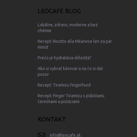
LEOCAFE BLOG
Lokálne, zdravo, moderne a bez
chémie
Recept: Risotto alla Milanese len za pár
minút
Prečo je hydratácia dôležitá?
Ako si vybrať kávovar a na čo si dať
pozor
Recept: Tiramisu fingerfood
Recept: Finger Tiramisu s piškótami,
čerešňami a pistáciami
KONTAKT
info
@
leocafe.sk