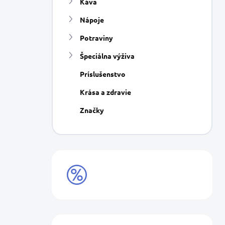
Káva
e
l
Nápoje
Potraviny
Špeciálna výživa
Príslušenstvo
Krása a zdravie
Značky
VÝPREDAJ