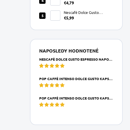
€4,79
Gusto kapsule 16ks
Nescafé Dolce Gusto
€5,99
Espresso Napoli kapsule
16ks
NAPOSLEDY HODNOTENÉ
NESCAFÉ DOLCE GUSTO ESPRESSO NAPOLI KAPSULE 16KS
POP CAFFÉ INTENSO DOLCE GUSTO KAPSULA 1KS
POP CAFFÉ INTENSO DOLCE GUSTO KAPSULE 16KS