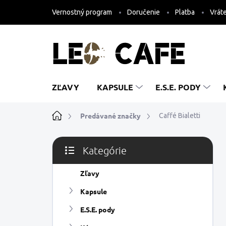
Prejsť
Vernostný program
Doručenie
Platba
Vráte
na
obsah
ZĽAVY
KAPSULE
E.S.E. PODY
Domov
Predávané značky
Caffé Bialetti
B
Kategórie
o
Preskočiť
č
kategórie
n
Zľavy
ý
Kapsule
p
a
E.S.E. pody
n