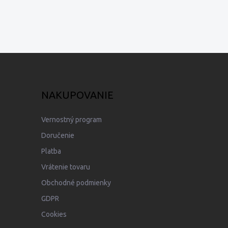
NAKUPOVANIE
Vernostný program
Doručenie
Platba
Vrátenie tovaru
Obchodné podmienky
GDPR
Cookies