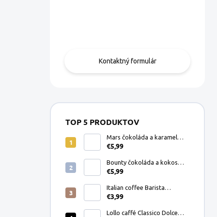
Máte otázku?
Obráťte sa na nás.
Kontaktný formulár
TOP 5 PRODUKTOV
Mars čokoláda a karamel
€5,99
Dolce Gusto kapsule 8ks
Bounty čokoláda a kokos
€5,99
Dolce Gusto kapsule 8ks
Italian coffee Barista
€3,99
Espresso Crema mletá káva
200g
Lollo caffé Classico Dolce