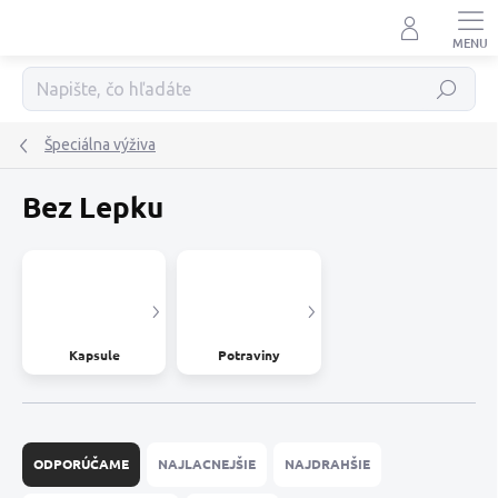
Prejsť
na
obsah
Hľadať
Špeciálna výživa
Bez Lepku
Kapsule
Potraviny
R
a
ODPORÚČAME
NAJLACNEJŠIE
NAJDRAHŠIE
d