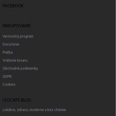
i
e
FACEBOOK
NAKUPOVANIE
Vernostný program
Doručenie
Platba
Vrátenie tovaru
Obchodné podmienky
GDPR
Cookies
LEOCAFE BLOG
Lokálne, zdravo, moderne a bez chémie