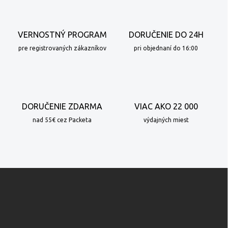
á
d
a
c
VERNOSTNÝ PROGRAM
DORUČENIE DO 24H
i
e
pre registrovaných zákazníkov
pri objednaní do 16:00
p
r
v
k
y
DORUČENIE ZDARMA
VIAC AKO 22 000
v
ý
nad 55€ cez Packeta
výdajných miest
p
i
s
u
Z
á
p
ä
t