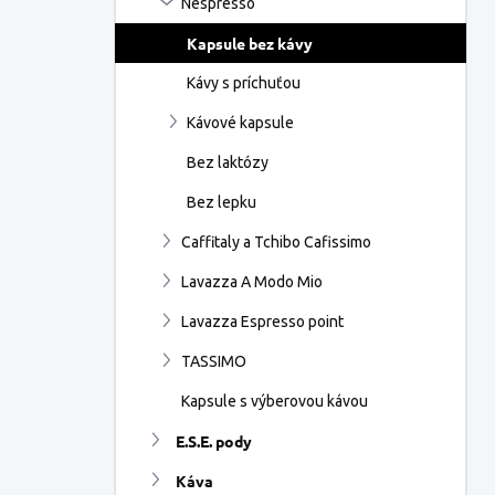
Nespresso
e
l
Kapsule bez kávy
Kávy s príchuťou
Kávové kapsule
Bez laktózy
Bez lepku
Caffitaly a Tchibo Cafissimo
Lavazza A Modo Mio
Lavazza Espresso point
TASSIMO
Kapsule s výberovou kávou
E.S.E. pody
Káva