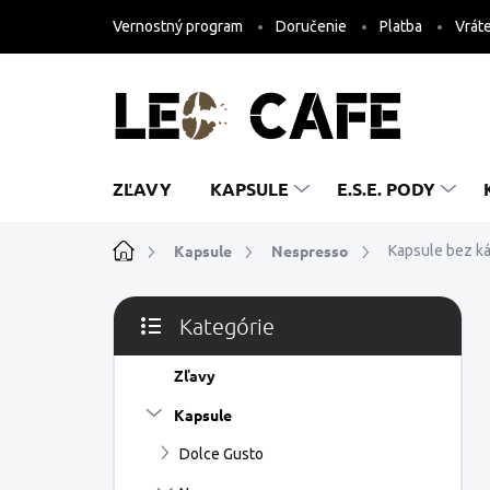
Prejsť
Vernostný program
Doručenie
Platba
Vráte
na
obsah
ZĽAVY
KAPSULE
E.S.E. PODY
Domov
Kapsule
Nespresso
Kapsule bez k
B
Kategórie
o
Preskočiť
č
kategórie
n
Zľavy
ý
Kapsule
p
a
Dolce Gusto
n