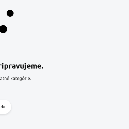
ripravujeme.
atné kategórie.
odu