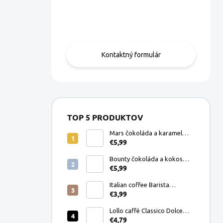
Máte otázku?
Obráťte sa na nás.
Kontaktný formulár
TOP 5 PRODUKTOV
Mars čokoláda a karamel
€5,99
Dolce Gusto kapsule 8ks
Bounty čokoláda a kokos
€5,99
Dolce Gusto kapsule 8ks
Italian coffee Barista
€3,99
Espresso Crema mletá káva
200g
Lollo caffé Classico Dolce
€4,79
Gusto kapsule 16ks