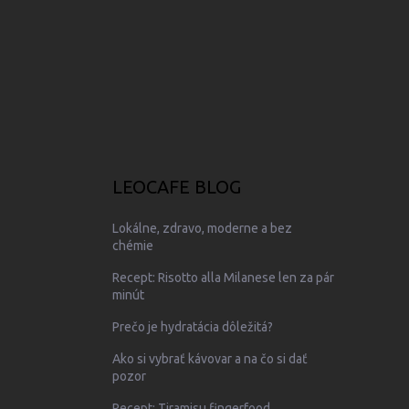
LEOCAFE BLOG
Lokálne, zdravo, moderne a bez
chémie
Recept: Risotto alla Milanese len za pár
minút
Prečo je hydratácia dôležitá?
Ako si vybrať kávovar a na čo si dať
pozor
Recept: Tiramisu fingerfood