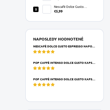
Nescafé Dolce Gusto
€5,99
Espresso Napoli kapsule
16ks
NAPOSLEDY HODNOTENÉ
NESCAFÉ DOLCE GUSTO ESPRESSO NAPOLI KAPSULE 16KS
POP CAFFÉ INTENSO DOLCE GUSTO KAPSULA 1KS
POP CAFFÉ INTENSO DOLCE GUSTO KAPSULE 16KS