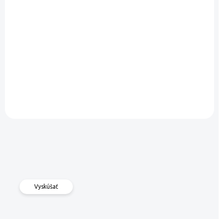
€3,59
Do košíka
Do košíka
100 % lyofilizované mango -
veľké kusy - dehydrované
100 % lyofilizovaný žltý
procesom šetrnej
melón - veľké kusy -
lyofilizácie
dehydrované procesom
šetrnej lyofilizácie
Vyskúšať