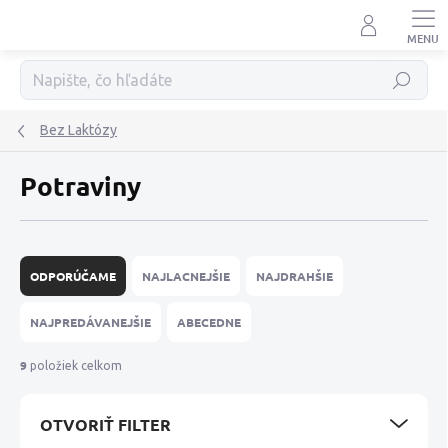
Prejsť
na
obsah
Hľadať
Bez Laktózy
Potraviny
R
a
ODPORÚČAME
NAJLACNEJŠIE
NAJDRAHŠIE
d
e
NAJPREDÁVANEJŠIE
ABECEDNE
n
i
9
položiek celkom
e
p
OTVORIŤ FILTER
r