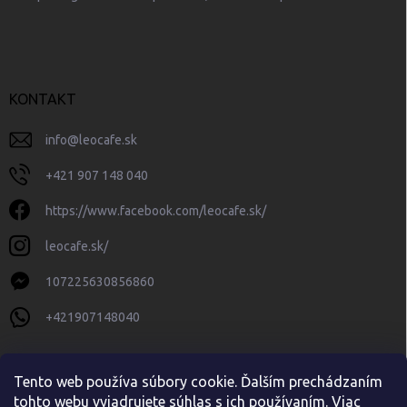
KONTAKT
info
@
leocafe.sk
+421 907 148 040
https://www.facebook.com/leocafe.sk/
leocafe.sk/
107225630856860
+421907148040
Tento web používa súbory cookie. Ďalším prechádzaním
tohto webu vyjadrujete súhlas s ich používaním. Viac