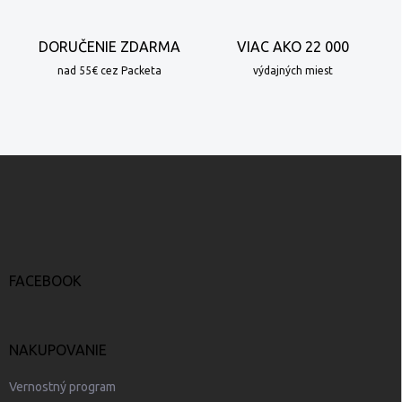
k
y
DORUČENIE ZDARMA
VIAC AKO 22 000
v
ý
nad 55€ cez Packeta
výdajných miest
p
i
s
u
Z
á
p
ä
t
i
e
FACEBOOK
NAKUPOVANIE
Vernostný program