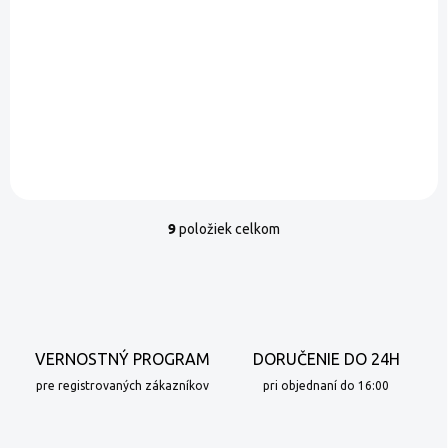
Do košíka
100 % lyofilizované jahody -
polovice, veľké kusy -
dehydrované procesom
šetrnej lyofilizácie
9
položiek celkom
O
v
l
á
d
a
c
VERNOSTNÝ PROGRAM
DORUČENIE DO 24H
i
e
pre registrovaných zákazníkov
pri objednaní do 16:00
p
r
v