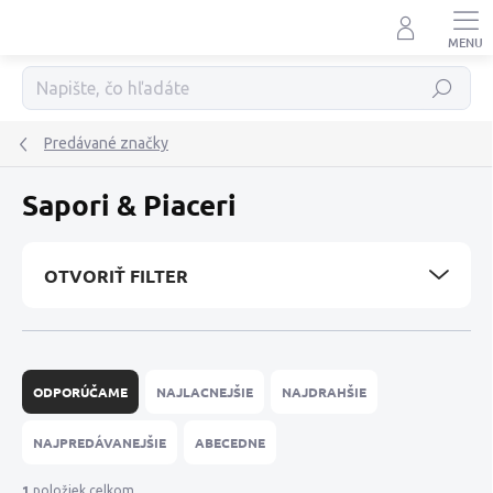
Prejsť
na
obsah
Hľadať
Predávané značky
Sapori & Piaceri
OTVORIŤ FILTER
R
a
ODPORÚČAME
NAJLACNEJŠIE
NAJDRAHŠIE
d
e
NAJPREDÁVANEJŠIE
ABECEDNE
n
i
1
položiek celkom