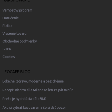
p
i
s
Vernostný program
u
Doručenie
Platba
Vrátenie tovaru
Obchodné podmienky
GDPR
Cookies
LEOCAFE BLOG
Lokálne, zdravo, moderne a bez chémie
Recept: Risotto alla Milanese len za pár minút
Prečo je hydratácia dôležitá?
Ako si vybrať kávovar a na čo si dať pozor