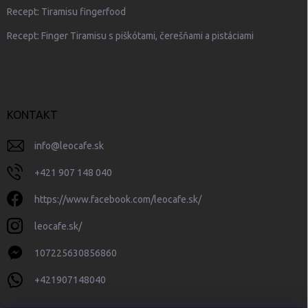
Recept: Tiramisu fingerfood
Recept: Finger Tiramisu s piškótami, čerešňami a pistáciami
KONTAKT
info
@
leocafe.sk
+421 907 148 040
https://www.facebook.com/leocafe.sk/
leocafe.sk/
107225630856860
+421907148040