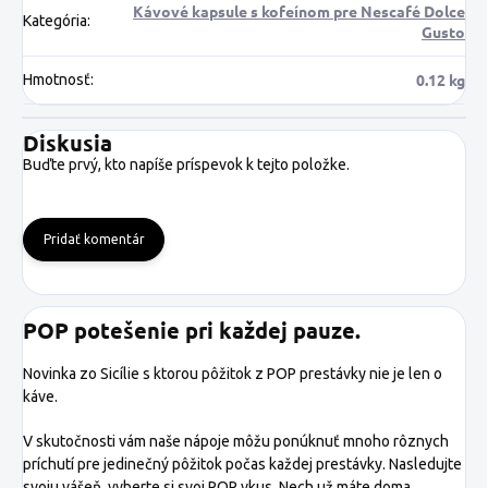
Kávové kapsule s kofeínom pre Nescafé Dolce
Kategória
:
Gusto
0.12 kg
Hmotnosť
:
Diskusia
Buďte prvý, kto napíše príspevok k tejto položke.
Pridať komentár
POP potešenie pri každej pauze.
Novinka zo Sicílie s ktorou pôžitok z POP prestávky nie je len o
káve.
V skutočnosti vám naše nápoje môžu ponúknuť mnoho rôznych
príchutí pre jedinečný pôžitok počas každej prestávky. Nasledujte
svoju vášeň, vyberte si svoj POP vkus. Nech už máte doma