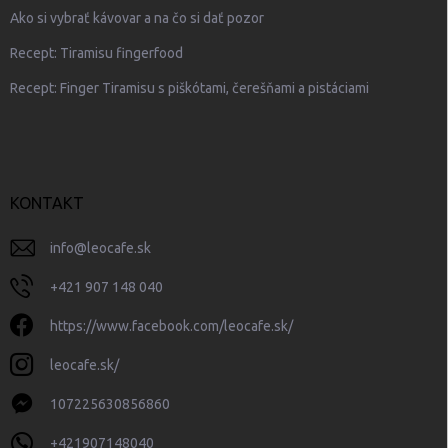
Ako si vybrať kávovar a na čo si dať pozor
Recept: Tiramisu fingerfood
Recept: Finger Tiramisu s piškótami, čerešňami a pistáciami
KONTAKT
info
@
leocafe.sk
+421 907 148 040
https://www.facebook.com/leocafe.sk/
leocafe.sk/
107225630856860
+421907148040