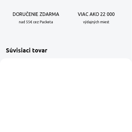
DORUČENIE ZDARMA
VIAC AKO 22 000
nad 55€ cez Packeta
výdajných miest
Súvisiaci tovar
SKLADOM
VYPREDANÉ
Nescafé Dolce Gusto
Nescafé Dolce Gusto
Espresso Napoli
Espresso Milano