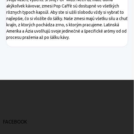
akýkoľvek kávovar, zmesi Pop Caffè sú dostupné vo všetkých
rôznych typoch kapsúl. Aby ste si užili slobodu vždy si vybrať to
najlepšie, čo si vložíte do šálky. Naše zmesi majú všetku silu a chuť
krajín, z ktorých pochádza zrno, s ktorým pracujeme. Latinská
Amerika a Ázia uvoľňujú svoje jedinečné a špecifické arómy od od
procesu praženia až po šálku kávy.
Z
á
p
ä
t
i
e
FACEBOOK