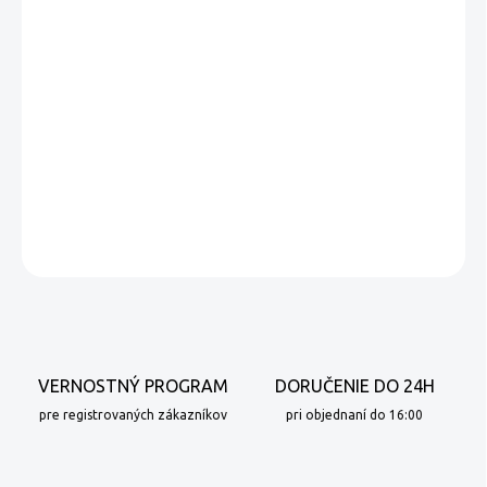
−
+
Pridať do košíka
Zmes Intenso je výsledkom majstrovského miešania ázijských káv,
ktoré sa vyznačujú silnou a intenzívnou chuťou, čokoládovým
dozvukom a arómou pražených orechov.
DETAILNÉ INFORMÁCIE
OPÝTAŤ SA
VERNOSTNÝ PROGRAM
DORUČENIE DO 24H
pre registrovaných zákazníkov
pri objednaní do 16:00