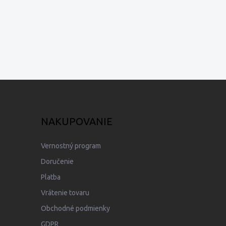
NAKUPOVANIE
Vernostný program
Doručenie
Platba
Vrátenie tovaru
Obchodné podmienky
GDPR