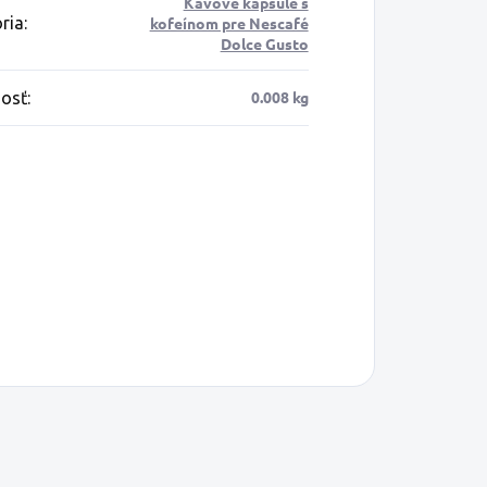
Kávové kapsule s
ria
:
kofeínom pre Nescafé
Dolce Gusto
0.008 kg
osť
: