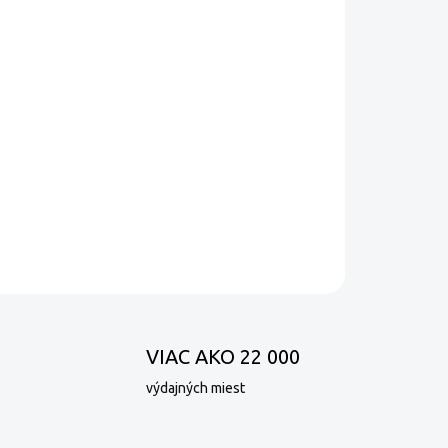
MOŽNOSTI DORUČENIA
Pridať do košíka
 majstrovského miešania kávy Arabica zo
vyznačuje sladkou a korenistou chuťou, s
OPÝTAŤ SA
VIAC AKO 22 000
výdajných miest