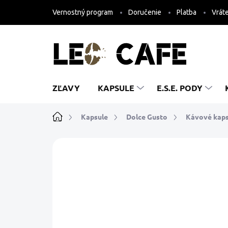
Prejsť
Vernostný program
Doručenie
Platba
Vráte
na
obsah
ZĽAVY
KAPSULE
E.S.E. PODY
Domov
Kapsule
Dolce Gusto
Kávové kaps
1 hodnotenie
Podrobnosti hodnoteni