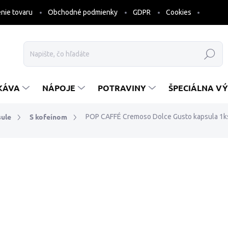
nie tovaru
Obchodné podmienky
GDPR
Cookies
Hľadať
KÁVA
NÁPOJE
POTRAVINY
ŠPECIÁLNA VÝ
ule
S kofeínom
POP CAFFÉ Cremoso Dolce Gusto kapsula 1k
a
ZNAČKA:
POP CAFFÉ
€0,38
€0,31 bez DPH
Jednotková
€0,38 / 1 ks
cena:
SKLADOM
10.8.2