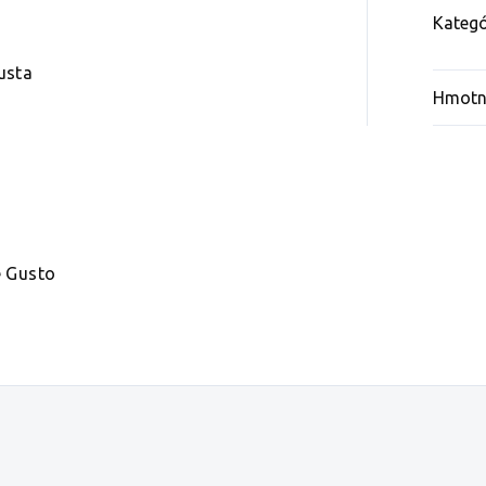
Kategó
usta
Hmotn
e Gusto