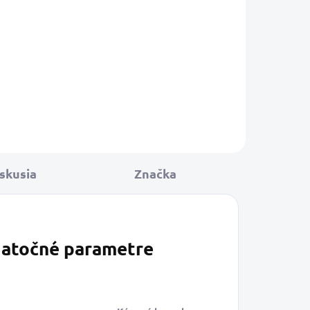
košíka
ca vznikla
ým výberom
 odrôd kávy
 Strednej a
skusia
Značka
atočné parametre