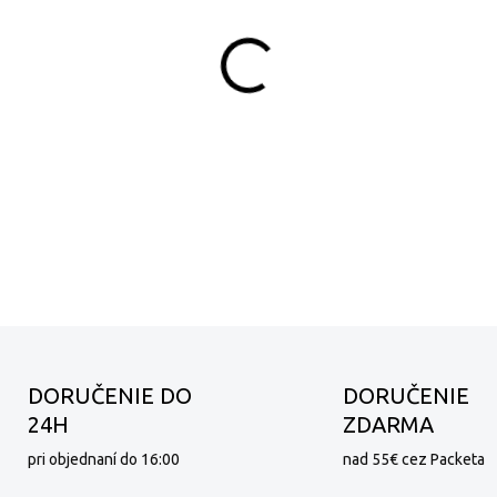
MÔŽEME DORUČIŤ DO:
−
+
Zmes Cremoso je výsledkom
Strednej Ameriky, ktorá sa 
jemnými kávami z Ázie.
DETAILNÉ INFORMÁCIE
DORUČENIE DO
DORUČENIE
24H
ZDARMA
pri objednaní do 16:00
nad 55€ cez Packeta