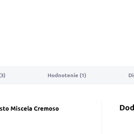
šíka
Do košíka
Do 
cká a
Zmes Intenso je
Zmes Arabi
huť
výsledkom
starostliv
kej kávy
majstrovského miešania
najlepších
okonale
ázijských káv, ktoré sa
Arabica zo
ou...
vyznačujú silnou a...
Južnej...
3)
Hodnotenie (1)
Di
Dod
sto Miscela
Cremoso