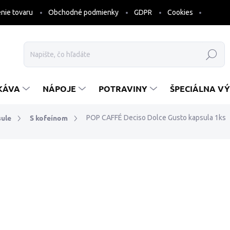
nie tovaru
Obchodné podmienky
GDPR
Cookies
Hľadať
KÁVA
NÁPOJE
POTRAVINY
ŠPECIÁLNA VÝ
ule
S kofeínom
POP CAFFÉ Deciso Dolce Gusto kapsula 1ks
a
ZNAČKA:
POP CAFFÉ
€0,36
€0,29 bez DPH
Jednotková
€0,36 / 1 ks
cena:
SKLADOM
10.8.2