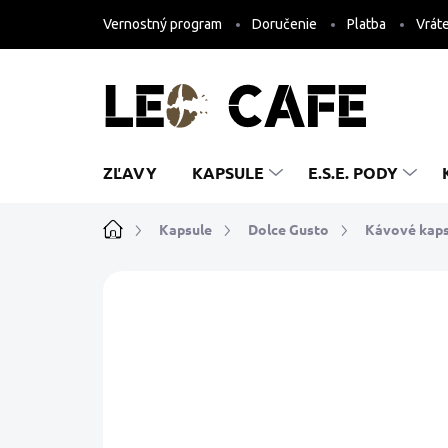
Prejsť
Vernostný program
Doručenie
Platba
Vráte
na
obsah
ZĽAVY
KAPSULE
E.S.E. PODY
Domov
Kapsule
Dolce Gusto
Kávové kaps
1 hodnotenie
Podrobnosti hodnoteni