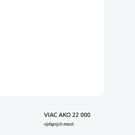
MOŽNOSTI DORUČENIA
Pridať do košíka
na chuť stredoamerickej kávy Robusta sa
rémovosťou malého podielu kávy Arabica.
ným charakterom, ktorá nekompromisne spája
OPÝTAŤ SA
VIAC AKO 22 000
výdajných miest