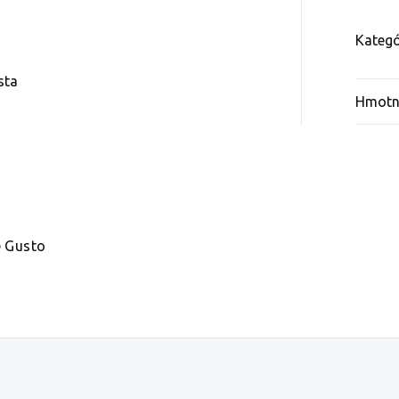
Kategó
sta
Hmotn
e Gusto