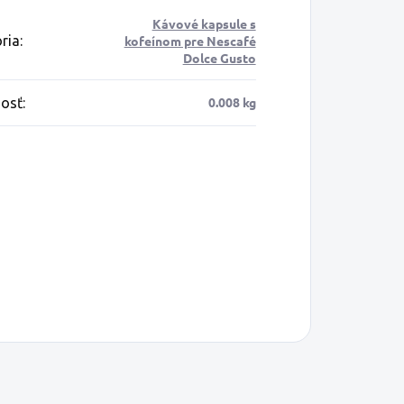
Kávové kapsule s
ria
:
kofeínom pre Nescafé
Dolce Gusto
0.008 kg
osť
: