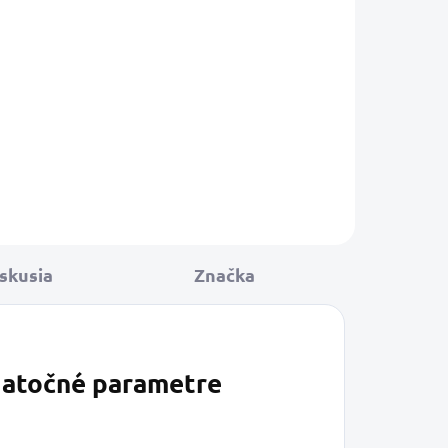
košíka
so je
ého miešania
áv, ktoré sa
ilnou a...
skusia
Značka
atočné parametre