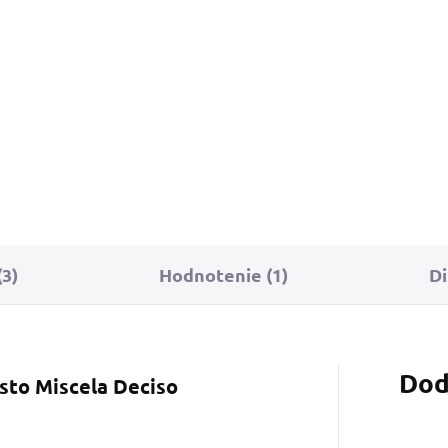
cena:
cena:
Detail
Do košíka
Do 
spresso,
Zmes Intenso je
Zmes Inten
elegantným
výsledkom
výsledkom
vyznačuje
majstrovského miešania
majstrovsk
ého ovocia
ázijských káv, ktoré sa
ázijských k
vyznačujú silnou a...
vyznačujú s
3)
Hodnotenie (1)
Di
Dod
sto Miscela
Deciso