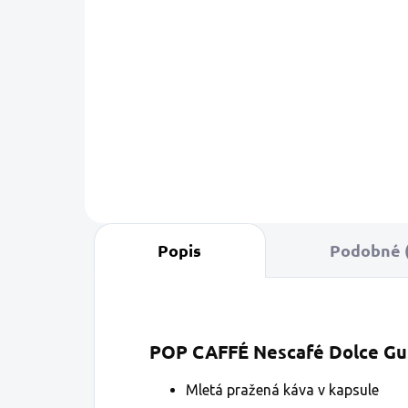
cena:
cena:
Detail
Zmes Cremoso je
Toto jemné e
výsledkom
inšpirované 
majstrovského miešania
Milánom, sa 
kávy Arabica zo
tónmi červen
Strednej Ameriky, ktorá
a tmavej...
sa...
Popis
Podobné (
POP CAFFÉ Nescafé Dolce Gu
Mletá pražená káva v kapsule