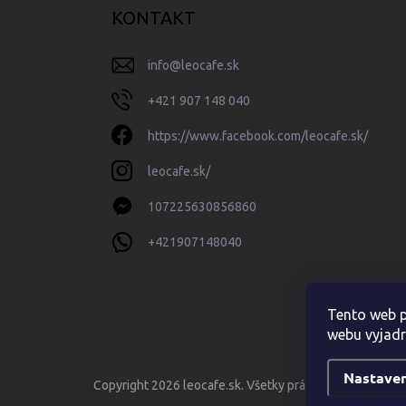
KONTAKT
info
@
leocafe.sk
+421 907 148 040
https://www.facebook.com/leocafe.sk/
leocafe.sk/
107225630856860
+421907148040
Tento web p
webu vyjadr
Nastaven
Copyright 2026
leocafe.sk
. Všetky práva vyhradené.
Upr