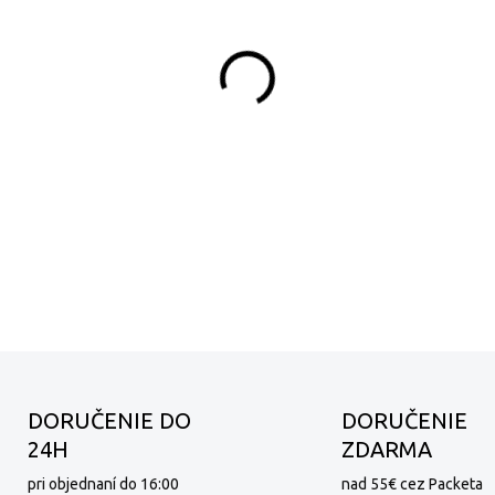
MÔŽEME DORUČIŤ DO:
−
+
Plná, aromatická a intenzív
dokonale dopĺňa s jemnou k
Výsledkom je káva s výraz
kvalitu a skvelú chuť.
DETAILNÉ INFORMÁCIE
DORUČENIE DO
DORUČENIE
24H
ZDARMA
pri objednaní do 16:00
nad 55€ cez Packeta