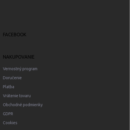
á
p
ä
t
i
e
FACEBOOK
NAKUPOVANIE
Vernostný program
Doručenie
Platba
Vrátenie tovaru
Obchodné podmienky
GDPR
Cookies