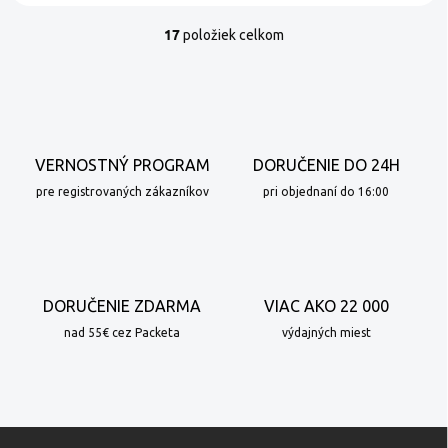
17
položiek celkom
O
v
l
á
d
a
c
VERNOSTNÝ PROGRAM
DORUČENIE DO 24H
i
e
pre registrovaných zákazníkov
pri objednaní do 16:00
p
r
v
k
y
DORUČENIE ZDARMA
VIAC AKO 22 000
v
ý
nad 55€ cez Packeta
výdajných miest
p
i
s
u
Z