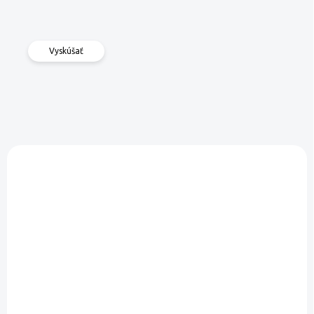
Vyskúšať
VYPREDANÉ
VYPREDANÉ
Espresso Ristretto
KIMBO Amalfi 100%