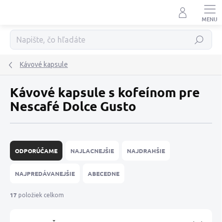
Prejsť
na
obsah
Hľadať
Kávové kapsule
Kávové kapsule s kofeínom pre
Nescafé Dolce Gusto
R
a
ODPORÚČAME
NAJLACNEJŠIE
NAJDRAHŠIE
d
e
NAJPREDÁVANEJŠIE
ABECEDNE
n
i
17
položiek celkom
e
p