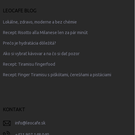
LEOCAFE BLOG
Lokálne, zdravo, moderne a bez chémie
Recept: Risotto alla Milanese len za pár minút
Prečo je hydratácia dôležitá?
Ako si vybrať kávovar a na čo si dať pozor
Recept: Tiramisu fingerfood
Recept: Finger Tiramisu s piškótami, čerešňami a pistáciami
KONTAKT
info
@
leocafe.sk
+421 907 148 040