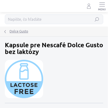
Prejsť
na
obsah
Hľadať
Dolce Gusto
Kapsule pre Nescafé Dolce Gusto
bez laktózy