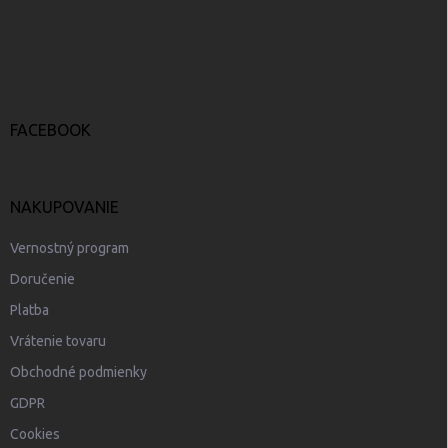
á
p
ä
t
i
e
FACEBOOK
NAKUPOVANIE
Vernostný program
Doručenie
Platba
Vrátenie tovaru
Obchodné podmienky
GDPR
Cookies