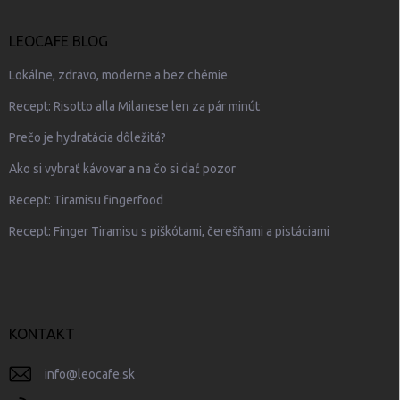
LEOCAFE BLOG
Lokálne, zdravo, moderne a bez chémie
Recept: Risotto alla Milanese len za pár minút
Prečo je hydratácia dôležitá?
Ako si vybrať kávovar a na čo si dať pozor
Recept: Tiramisu fingerfood
Recept: Finger Tiramisu s piškótami, čerešňami a pistáciami
KONTAKT
info
@
leocafe.sk