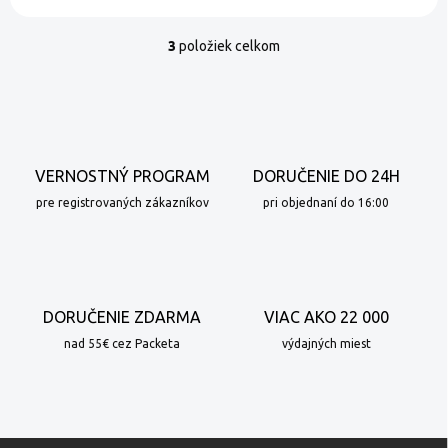
3
položiek celkom
O
v
l
á
d
a
c
VERNOSTNÝ PROGRAM
DORUČENIE DO 24H
i
e
pre registrovaných zákazníkov
pri objednaní do 16:00
p
r
v
k
y
DORUČENIE ZDARMA
VIAC AKO 22 000
v
ý
nad 55€ cez Packeta
výdajných miest
p
i
s
u
Z