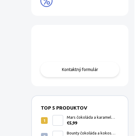
VÝPREDAJ
Máte otázku?
Obráťte sa na nás.
Kontaktný formulár
TOP 5 PRODUKTOV
Mars čokoláda a karamel
€5,99
Dolce Gusto kapsule 8ks
Bounty čokoláda a kokos