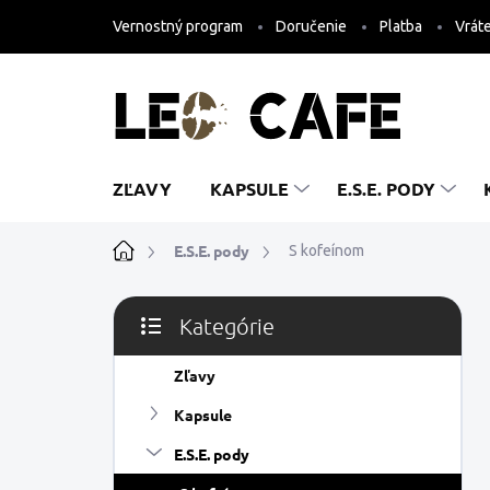
Prejsť
Vernostný program
Doručenie
Platba
Vráte
na
obsah
ZĽAVY
KAPSULE
E.S.E. PODY
Domov
E.S.E. pody
S kofeínom
B
Kategórie
o
Preskočiť
č
kategórie
n
Zľavy
ý
Kapsule
p
a
E.S.E. pody
n