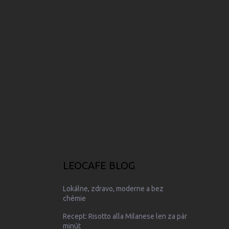
ä
t
i
e
LEOCAFE BLOG
Lokálne, zdravo, moderne a bez
chémie
Recept: Risotto alla Milanese len za pár
minút