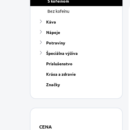
S kofeínom
e
l
Bez kofeínu
Káva
Nápoje
Potraviny
Špeciálna výživa
Príslušenstvo
Krása a zdravie
Značky
CENA