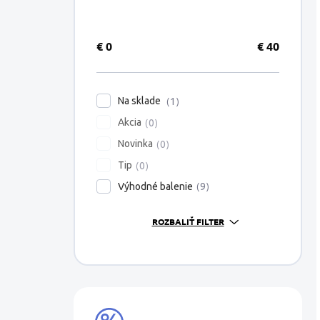
€
0
€
40
Na sklade
1
Akcia
0
Novinka
0
Tip
0
Výhodné balenie
9
ROZBALIŤ FILTER