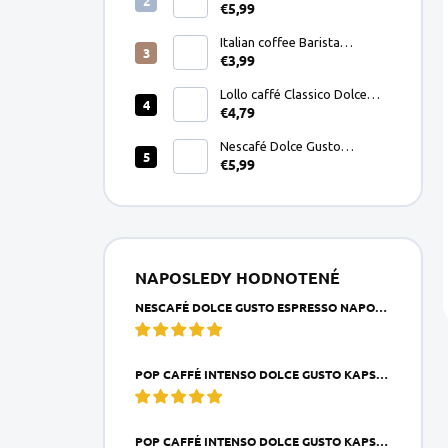
€5,99
Dolce Gusto kapsule 8ks
Italian coffee Barista
€3,99
Espresso Crema mletá káva
200g
Lollo caffé Classico Dolce
€4,79
Gusto kapsule 16ks
Nescafé Dolce Gusto
€5,99
Espresso Napoli kapsule
16ks
NAPOSLEDY HODNOTENÉ
NESCAFÉ DOLCE GUSTO ESPRESSO NAPOLI KAPSULE 16KS
POP CAFFÉ INTENSO DOLCE GUSTO KAPSULA 1KS
POP CAFFÉ INTENSO DOLCE GUSTO KAPSULE 16KS