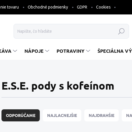
nie tovaru
Obchodné podmienky
GDPR
Cookies
Hľadať
KÁVA
NÁPOJE
POTRAVINY
ŠPECIÁLNA VÝ
E.S.E. pody s kofeínom
R
a
ODPORÚČAME
NAJLACNEJŠIE
NAJDRAHŠIE
NA
d
e