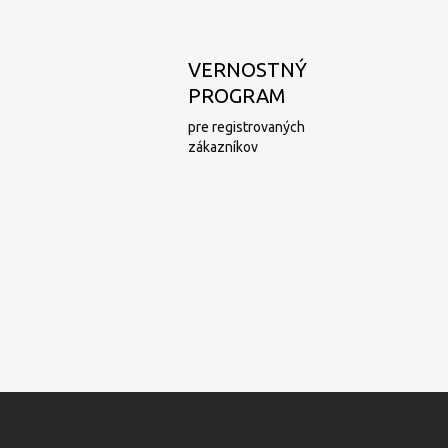
VERNOSTNÝ
PROGRAM
pre registrovaných
zákazníkov
Z
á
p