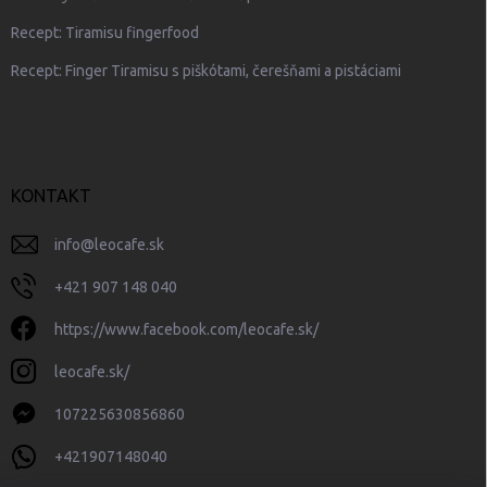
Recept: Tiramisu fingerfood
Recept: Finger Tiramisu s piškótami, čerešňami a pistáciami
KONTAKT
info
@
leocafe.sk
+421 907 148 040
https://www.facebook.com/leocafe.sk/
leocafe.sk/
107225630856860
+421907148040