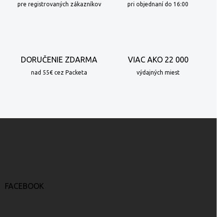
e
pre registrovaných zákazníkov
pri objednaní do 16:00
p
r
v
k
y
DORUČENIE ZDARMA
VIAC AKO 22 000
v
ý
nad 55€ cez Packeta
výdajných miest
p
i
s
u
Z
á
p
ä
t
i
e
FACEBOOK