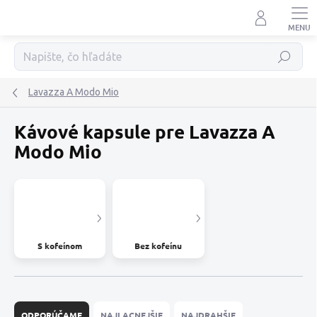
Prejsť
na
obsah
Hľadať
Lavazza A Modo Mio
Kávové kapsule pre Lavazza A
Modo Mio
S kofeínom
Bez kofeínu
R
a
ODPORÚČAME
NAJLACNEJŠIE
NAJDRAHŠIE