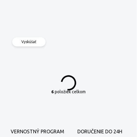
Vyskúšať
6
položiek celkom
O
v
l
á
d
a
c
VERNOSTNÝ PROGRAM
DORUČENIE DO 24H
i