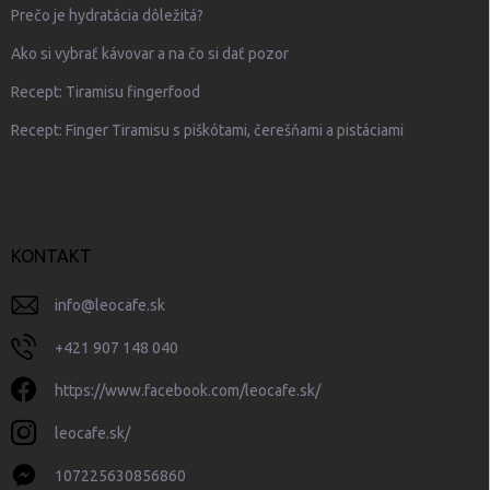
Prečo je hydratácia dôležitá?
Ako si vybrať kávovar a na čo si dať pozor
Recept: Tiramisu fingerfood
Recept: Finger Tiramisu s piškótami, čerešňami a pistáciami
KONTAKT
info
@
leocafe.sk
+421 907 148 040
https://www.facebook.com/leocafe.sk/
leocafe.sk/
107225630856860