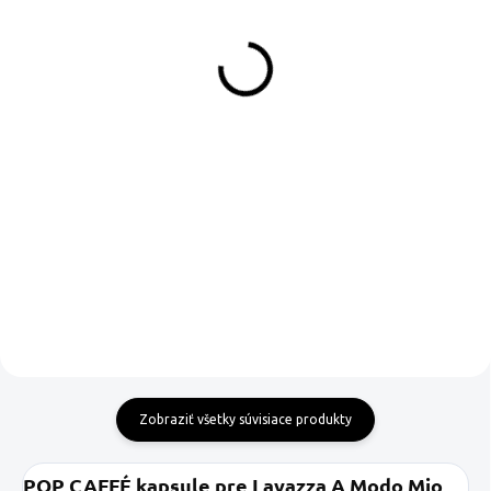
Lavazza A Modo Mio
Lavazza A Modo Mio
kapsule
kapsule
€0,29
€0,27
Do košíka
Do košíka
POP CAFFÉ kapsule pre kávovar
Kapsule pre kávovar Lavazza A
A Modo Mio je zmes Arabica a
Modo Mio od POP CAFFÉ
Robusta, ktoá sa získava
Intenso Blend. Kombinácia káv
spojením káv...
zo strednej a...
Zobraziť všetky súvisiace produkty
POP CAFFÉ kapsule pre Lavazza A Modo Mio