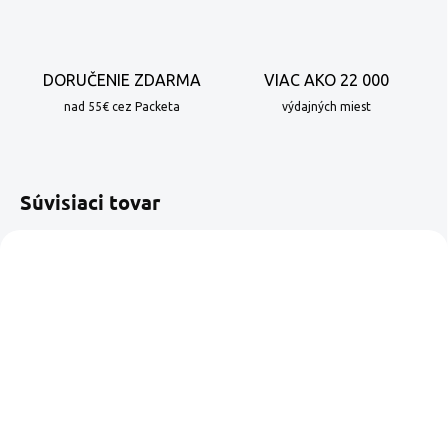
DORUČENIE ZDARMA
VIAC AKO 22 000
nad 55€ cez Packeta
výdajných miest
Súvisiaci tovar
VIAC ZA MENEJ
VIAC ZA MENEJ
SKLADOM
SKLADOM
POP CAFFÉ Arabica
POP CAFFÉ Intenso