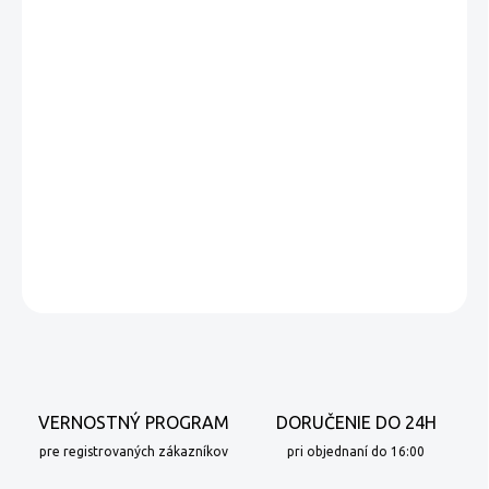
POP CAFFÉ kapsule pre A Modo Mio Cremoso Blend sa získava
odborným miešaním sladkých a pikantných káv Arabica zo
Strednej Ameriky s jemnými kávami z Ázie. Káva s jemnou a
korenistou príchuťou s dochuťou čokolády, tónmi vanilky a mandlí.
DETAILNÉ INFORMÁCIE
OPÝTAŤ SA
VERNOSTNÝ PROGRAM
DORUČENIE DO 24H
pre registrovaných zákazníkov
pri objednaní do 16:00