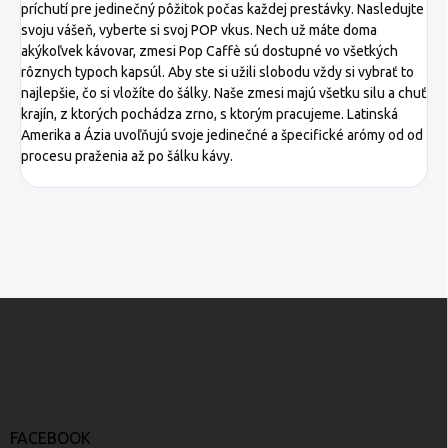
príchutí pre jedinečný pôžitok počas každej prestávky. Nasledujte
svoju vášeň, vyberte si svoj POP vkus. Nech už máte doma
akýkoľvek kávovar, zmesi Pop Caffè sú dostupné vo všetkých
rôznych typoch kapsúl. Aby ste si užili slobodu vždy si vybrať to
najlepšie, čo si vložíte do šálky. Naše zmesi majú všetku silu a chuť
krajín, z ktorých pochádza zrno, s ktorým pracujeme. Latinská
Amerika a Ázia uvoľňujú svoje jedinečné a špecifické arómy od od
procesu praženia až po šálku kávy.
Z
á
p
ä
t
i
e
FACEBOOK