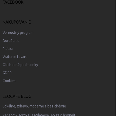
e
FACEBOOK
NAKUPOVANIE
Vernostný program
Doručenie
Platba
Vrátenie tovaru
Obchodné podmienky
GDPR
Cookies
LEOCAFE BLOG
Lokálne, zdravo, moderne a bez chémie
Recept: Risotto alla Milanese len za pár minút