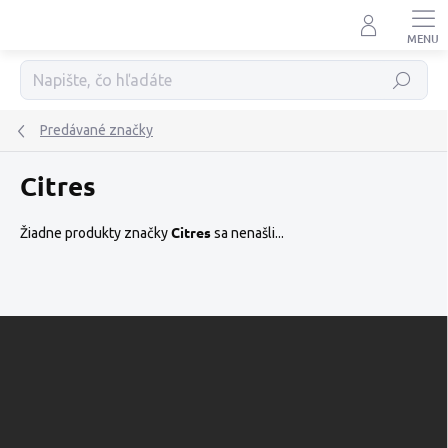
Prejsť
na
obsah
Hľadať
Predávané značky
Citres
Citres
Žiadne produkty značky
sa nenašli...
Z
á
p
ä
t
i