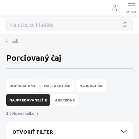
Prejsť
na
obsah
Hľadať
Čaj
Porciovaný čaj
R
a
ODPORÚČAME
NAJLACNEJŠIE
NAJDRAHŠIE
d
e
NAJPREDÁVANEJŠIE
ABECEDNE
n
i
2
položiek celkom
e
p
OTVORIŤ FILTER
r