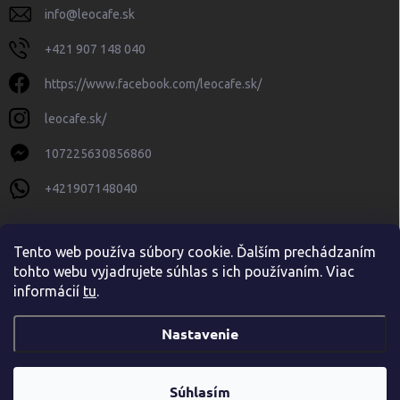
info
@
leocafe.sk
+421 907 148 040
https://www.facebook.com/leocafe.sk/
leocafe.sk/
107225630856860
+421907148040
Tento web používa súbory cookie. Ďalším prechádzaním
tohto webu vyjadrujete súhlas s ich používaním. Viac
informácií
tu
.
Nastavenie
Copyright 2026
leocafe.sk
. Všetky práva vyhradené.
Upraviť nastavenie
cookies
Súhlasím