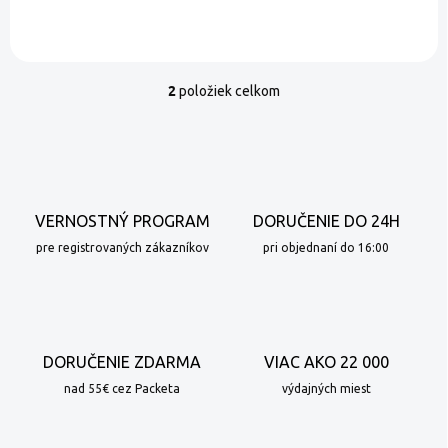
2
položiek celkom
O
v
l
á
d
a
c
VERNOSTNÝ PROGRAM
DORUČENIE DO 24H
i
e
pre registrovaných zákazníkov
pri objednaní do 16:00
p
r
v
k
y
DORUČENIE ZDARMA
VIAC AKO 22 000
v
ý
nad 55€ cez Packeta
výdajných miest
p
i
s