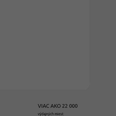
026
MOŽNOSTI DORUČENIA
Pridať do košíka
OPÝTAŤ SA
VIAC AKO 22 000
výdajných miest