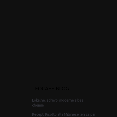
p
ä
t
i
e
LEOCAFE BLOG
Lokálne, zdravo, moderne a bez
chémie
Recept: Risotto alla Milanese len za pár