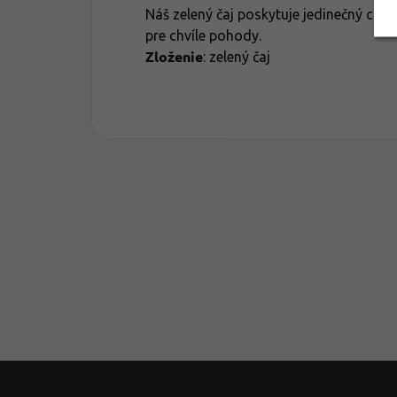
Náš zelený čaj poskytuje jedinečný ch
pre chvíle pohody.
Zloženie
: zelený čaj
Z
á