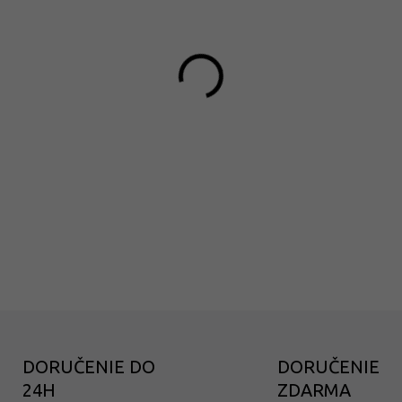
11.8.2
MÔŽEME DORUČIŤ DO:
−
+
Bezkonkurenčná chuť.
DETAILNÉ INFORMÁCIE
DORUČENIE DO
DORUČENIE
24H
ZDARMA