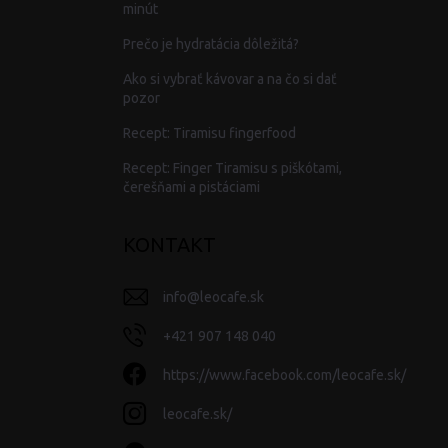
minút
Prečo je hydratácia dôležitá?
Ako si vybrať kávovar a na čo si dať
pozor
Recept: Tiramisu fingerfood
Recept: Finger Tiramisu s piškótami,
čerešňami a pistáciami
KONTAKT
info
@
leocafe.sk
+421 907 148 040
https://www.facebook.com/leocafe.sk/
leocafe.sk/