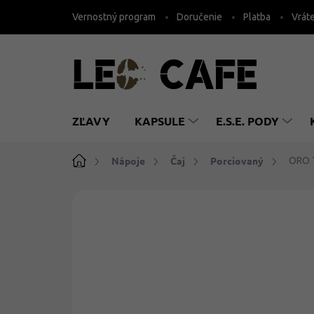
Prejsť
Vernostný program
Doručenie
Platba
Vráte
na
obsah
ZĽAVY
KAPSULE
E.S.E. PODY
Domov
Nápoje
Čaj
Porciovaný
ORO T
1 hodnotenie
Podrobnosti hodnoteni
AKCIA