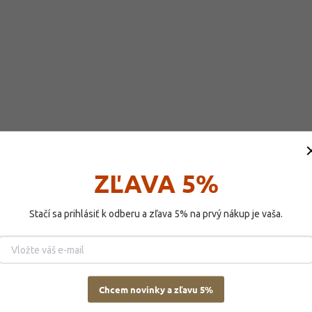
ZĽAVA 5%
Hodnotenie (1)
Stačí sa prihlásiť k odberu a zľava 5% na prvý nákup je vaša.
Dod
5g
Chcem novinky a zľavu 5%