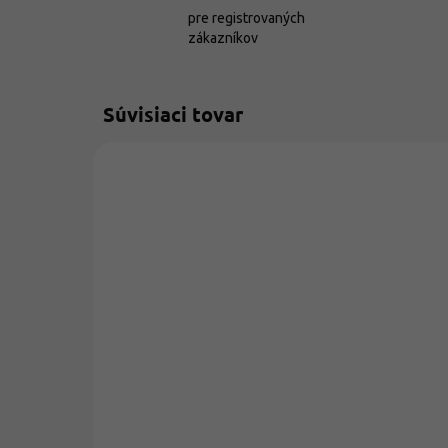
pre registrovaných
zákazníkov
Súvisiaci tovar
AKCIA
SKLADOM
ORO Té Čierny
čaj porciovaný
15ks
€5,99