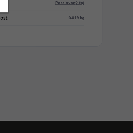
Porciovaný čaj
ria
:
0.019 kg
osť
: