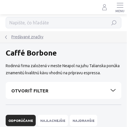
Prejsť
na
obsah
Hľadať
Predávané značky
Caffé Borbone
Rodinná firma založená v meste Neapol na juhu Talianska ponúka
znamenitú kvalitnú kávu vhodnú na prípravu espressa.
OTVORIŤ FILTER
R
a
ODPORÚČAME
NAJLACNEJŠIE
NAJDRAHŠIE
d