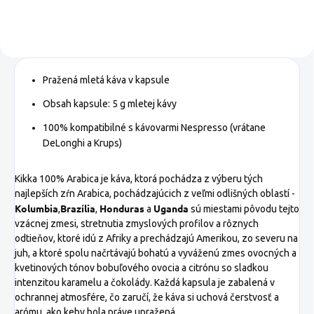
Pražená mletá káva v kapsule
Obsah kapsule: 5 g mletej kávy
100% kompatibilné s kávovarmi Nespresso (vrátane
DeLonghi a Krups)
Kikka 100% Arabica je káva, ktorá pochádza z výberu tých
najlepších zŕn Arabica, pochádzajúcich z veľmi odlišných oblastí -
Kolumbia
Brazília
Honduras
Uganda
,
,
a
sú miestami pôvodu tejto
vzácnej zmesi, stretnutia zmyslových profilov a rôznych
odtieňov, ktoré idú z Afriky a prechádzajú Amerikou, zo severu na
juh, a ktoré spolu načrtávajú bohatú a vyváženú zmes ovocných a
kvetinových tónov bobuľového ovocia a citrónu so sladkou
intenzitou karamelu a čokolády.
Každá kapsula je zabalená v
ochrannej atmosfére, čo zaručí, že káva si uchová čerstvosť a
arómu, ako keby bola práve upražená.