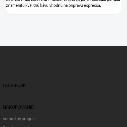
znamenitú kvalitnú kávu vhodnú na prípravu espressa.
Z
á
p
ä
t
i
e
FACEBOOK
NAKUPOVANIE
Vernostný program