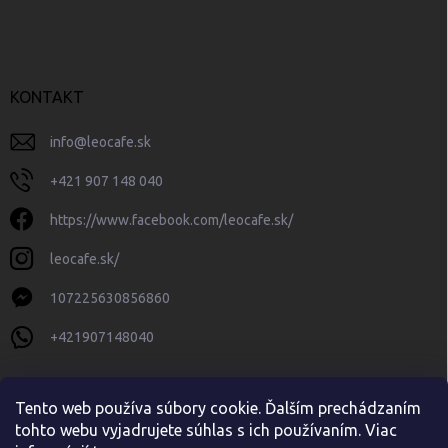
KONTAKT
info
@
leocafe.sk
+421 907 148 040
https://www.facebook.com/leocafe.sk/
leocafe.sk/
107225630856860
+421907148040
Tento web používa súbory cookie. Ďalším prechádzaním
tohto webu vyjadrujete súhlas s ich používaním. Viac