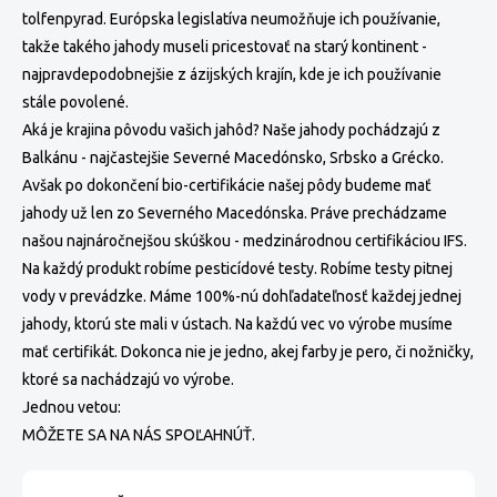
tolfenpyrad. Európska legislatíva neumožňuje ich používanie,
takže takého jahody museli pricestovať na starý kontinent -
najpravdepodobnejšie z ázijských krajín, kde je ich používanie
stále povolené.
Aká je krajina pôvodu vašich jahôd? Naše jahody pochádzajú z
Balkánu - najčastejšie Severné Macedónsko, Srbsko a Grécko.
Avšak po dokončení bio-certifikácie našej pôdy budeme mať
jahody už len zo Severného Macedónska. Práve prechádzame
našou najnáročnejšou skúškou - medzinárodnou certifikáciou IFS.
Na každý produkt robíme pesticídové testy. Robíme testy pitnej
vody v prevádzke. Máme 100%-nú dohľadateľnosť každej jednej
jahody, ktorú ste mali v ústach. Na každú vec vo výrobe musíme
mať certifikát. Dokonca nie je jedno, akej farby je pero, či nožničky,
ktoré sa nachádzajú vo výrobe.
Jednou vetou:
MÔŽETE SA NA NÁS SPOĽAHNÚŤ.