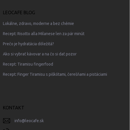
LEOCAFE BLOG
Lokálne, zdravo, moderne a bez chémie
Recept: Risotto alla Milanese len za pár minút
Prečo je hydratácia dôležitá?
Ako si vybrať kávovar a na čo si dať pozor
Recept: Tiramisu fingerfood
Recept: Finger Tiramisu s piškótami, čerešňami a pistáciami
KONTAKT
info
@
leocafe.sk