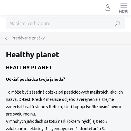
Prejsť
na
obsah
Hľadať
Predávané značky
Healthy planet
HEALTHY PLANET
Odkiaľ pochádza tvoja jahoda?
To môže byť zásadná otázka pri pesticídových maškrtách, ako ich
nazval D-test.
Prešli 4 mesiace od jeho zverejnenia a zrejme
zanechal trvalú stopu v ľuďoch, ktorí kupujú lyofilizované ovocie
pre svoju rodinu.
V mnohých jahodách sa totiž našli (okrem iných) aj tieto 3
zakázané insekticídy: 1. cyenopyrafén 2. dinotefurán 3.