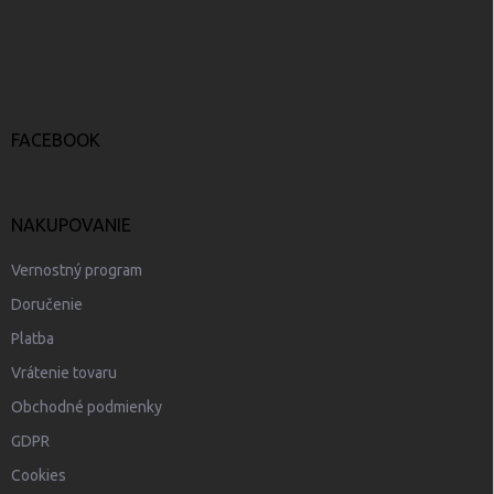
a
á
c
i
p
e
ä
p
t
r
i
v
e
FACEBOOK
k
y
v
ý
NAKUPOVANIE
p
i
s
Vernostný program
u
Doručenie
Platba
Vrátenie tovaru
Obchodné podmienky
GDPR
Cookies