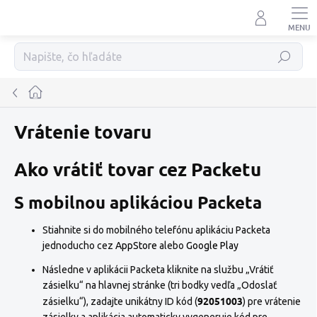
Prejsť
na
obsah
Hľadať
Domov
Vrátenie tovaru
Ako vrátiť tovar cez Packetu
S mobilnou aplikáciou Packeta
Stiahnite si do mobilného telefónu aplikáciu Packeta
jednoducho cez
AppStore
alebo
Google Play
Následne v aplikácii Packeta kliknite na službu „Vrátiť
zásielku“ na hlavnej stránke (tri bodky vedľa „Odoslať
92051003
zásielku“), zadajte unikátny ID kód (
) pre vrátenie