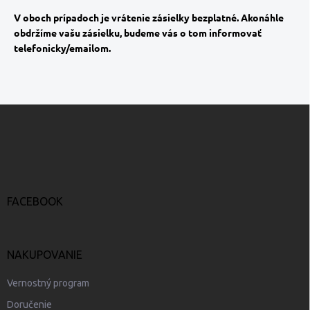
V oboch prípadoch je vrátenie zásielky bezplatné. Akonáhle
obdržíme vašu zásielku, budeme vás o tom informovať
telefonicky/emailom.
Z
á
p
ä
t
i
e
FACEBOOK
NAKUPOVANIE
Vernostný program
Doručenie