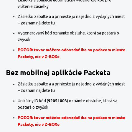
zásielky a aplikácia automaticky vygeneruje kód pre
vrátenie zásielky
Zásielku zabaľte a a prinieste ju na jedno z výdajných miest
– zoznam nájdete
tu
Vygenerovaný kód oznámte obsluhe, ktorá sa postará o
zvyšok
POZOR: tovar môžete odovzdať iba na podacom mieste
Packety, nie v Z-BOXe
Bez mobilnej aplikácie Packeta
Zásielku zabaľte a a prinieste ju na jedno z výdajných miest
– zoznam nájdete
tu
92051003
Unikátny ID kód (
) oznámte obsluhe, ktorá sa
postará o zvyšok
POZOR: tovar môžete odovzdať iba na podacom mieste
Packety, nie v Z-BOXe