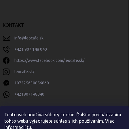
KONTAKT
info
@
leocafe.sk
+421 907 148 040
https://www.facebook.com/leocafe.sk/
leocafe.sk/
107225630856860
+421907148040
Tento web používa súbory cookie. Ďalším prechádzaním
tohto webu vyjadrujete súhlas s ich používaním. Viac
informácií
tu
.