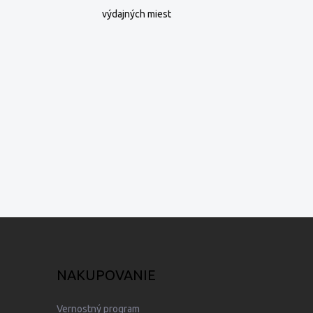
výdajných miest
NAKUPOVANIE
Vernostný program