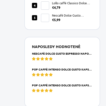
Lollo caffé Classico Dolce
€4,79
Gusto kapsule 16ks
Nescafé Dolce Gusto
€5,99
Espresso Napoli kapsule
16ks
NAPOSLEDY HODNOTENÉ
NESCAFÉ DOLCE GUSTO ESPRESSO NAPOLI KAPSULE 16KS
POP CAFFÉ INTENSO DOLCE GUSTO KAPSULA 1KS
POP CAFFÉ INTENSO DOLCE GUSTO KAPSULE 16KS