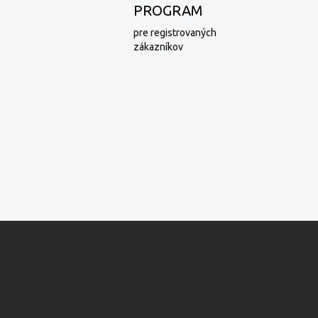
PROGRAM
pre registrovaných
zákazníkov
Z
á
p
ä
t
i