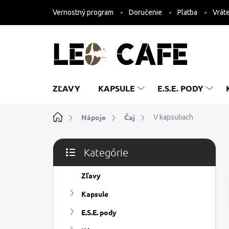
Prejsť
Vernostný program
Doručenie
Platba
Vráte
na
obsah
ZĽAVY
KAPSULE
E.S.E. PODY
Domov
Nápoje
Čaj
V kapsuliach
B
Kategórie
o
Preskočiť
č
kategórie
n
Zľavy
ý
Kapsule
p
a
E.S.E. pody
n