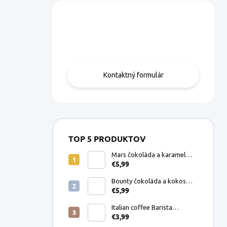
Máte otázku?
Obráťte sa na nás.
Kontaktný formulár
TOP 5 PRODUKTOV
Mars čokoláda a karamel
€5,99
Dolce Gusto kapsule 8ks
Bounty čokoláda a kokos
€5,99
Dolce Gusto kapsule 8ks
Italian coffee Barista
€3,99
Espresso Crema mletá káva
200g