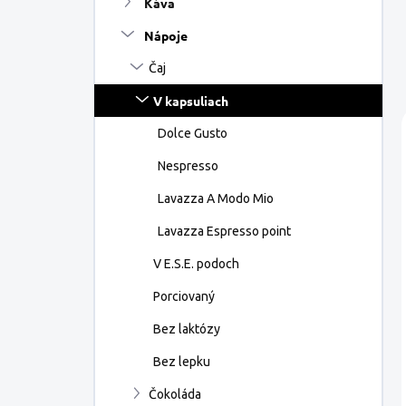
Káva
e
l
Nápoje
Čaj
V kapsuliach
Dolce Gusto
Nespresso
Lavazza A Modo Mio
Lavazza Espresso point
V E.S.E. podoch
Porciovaný
Bez laktózy
Bez lepku
Čokoláda