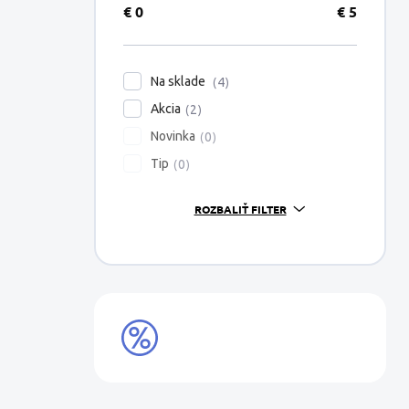
€
0
€
5
Na sklade
4
Akcia
2
Novinka
0
Tip
0
ROZBALIŤ FILTER
VÝPREDAJ