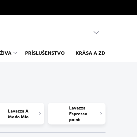
PRÁZDNY KOŠÍK
NÁKUPNÝ
KOŠÍK
ŽIVA
PRÍSLUŠENSTVO
KRÁSA A ZDRAVIE
Z
Lavazza
Lavazza A
Espresso
Modo Mio
point