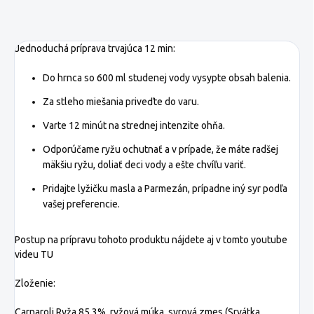
Jednoduchá príprava trvajúca 12 min:
Do hrnca so 600 ml studenej vody vysypte obsah balenia.
Za stleho miešania priveďte do varu.
Varte 12 minút na strednej intenzite ohňa.
Odporúčame ryžu ochutnať a v prípade, že máte radšej
mäkšiu ryžu, doliať deci vody a ešte chvíľu variť.
Pridajte lyžičku masla a Parmezán, prípadne iný syr podľa
vašej preferencie.
Postup na prípravu tohoto produktu nájdete aj v tomto youtube
videu
TU
Zloženie:
Carnaroli Ryža 85,3%, ryžová múka, syrová zmes (Srvátka,