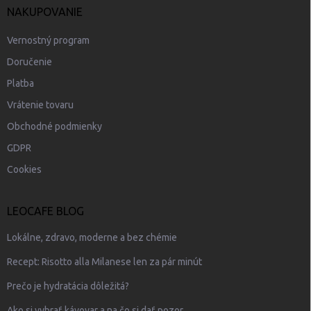
NAKUPOVANIE
Vernostný program
Doručenie
Platba
Vrátenie tovaru
Obchodné podmienky
GDPR
Cookies
LEOCAFE BLOG
Lokálne, zdravo, moderne a bez chémie
Recept: Risotto alla Milanese len za pár minút
Prečo je hydratácia dôležitá?
Ako si vybrať kávovar a na čo si dať pozor