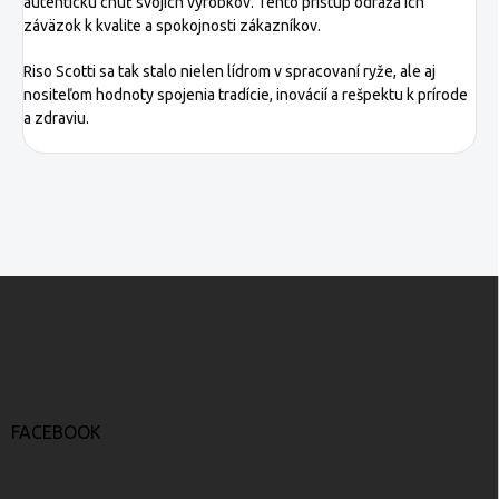
autentickú chuť svojich výrobkov. Tento prístup odráža ich
záväzok k kvalite a spokojnosti zákazníkov.
Riso Scotti sa tak stalo nielen lídrom v spracovaní ryže, ale aj
nositeľom hodnoty spojenia tradície, inovácií a rešpektu k prírode
a zdraviu.
Z
á
p
ä
t
i
e
FACEBOOK