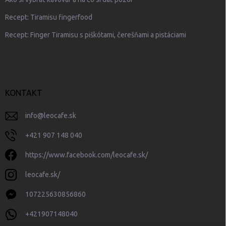
Recept: Tiramisu fingerfood
Recept: Finger Tiramisu s piškótami, čerešňami a pistáciami
KONTAKT
info
@
leocafe.sk
+421 907 148 040
https://www.facebook.com/leocafe.sk/
leocafe.sk/
107225630856860
+421907148040