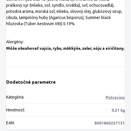
práškový syr (mlieko, soľ, syridlo, srvátka), soľ, ochucovadlá),
prírodná aróma, morská soľ, mlieko, olivový olej, glukózový sirup,
cibuľa, šampiňóny huby (Agaricus bisporus), Summer black
hľuzovka (Tuber
Aestivum Vitt) 0.19%.
Alergény:
Môže obsahovať vajcia, rybu, mäkkýše, zeler, sóju a siričitany.
Dodatočné parametre
Potraviny
Kategória
:
0.21 kg
Hmotnosť
:
8001860257131
EAN
: