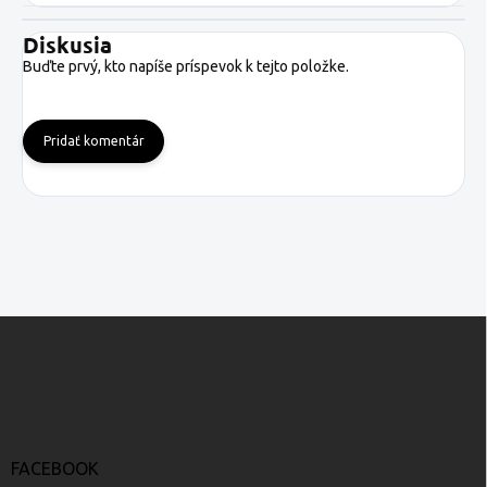
Diskusia
Buďte prvý, kto napíše príspevok k tejto položke.
Pridať komentár
Z
á
p
ä
t
i
e
FACEBOOK