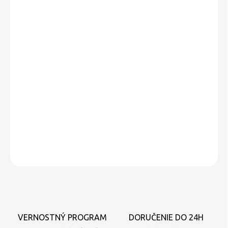
−
+
Pridať do košíka
Klasická talianska omáčka pesto Rosso vytvorená na základe
vybraných slnečnicových olejov, voňavých paradajok a
bazalky, bez pridania cesnaku.
Má bohatú korenistú chuť a
jemnú arómu.
Ideálne na prípravu autentických talianskych cestovín,
šalátov, jedál z rýb a hydiny, ako aj ľahkého občerstvenia.
Absolútne prírodné zloženie.
OPÝTAŤ SA
VERNOSTNÝ PROGRAM
DORUČENIE DO 24H