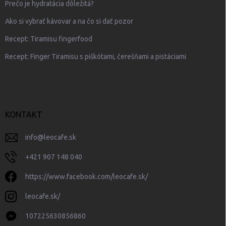
Prečo je hydratácia dôležitá?
Ako si vybrať kávovar a na čo si dať pozor
Recept: Tiramisu fingerfood
Recept: Finger Tiramisu s piškótami, čerešňami a pistáciami
KONTAKT
info
@
leocafe.sk
+421 907 148 040
https://www.facebook.com/leocafe.sk/
leocafe.sk/
107225630856860