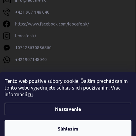
info
@
leocafe.sk
+421 907 148 040
https://www.facebook.com/leocafe.sk/
leocafe.sk/
107225630856860
+421907148040
Tento web používa súbory cookie. Ďalším prechádzaním
tohto webu vyjadrujete súhlas s ich používaním. Viac
informácií
tu
.
Nastavenie
Copyright 2026
leocafe.sk
. Všetky práva vyhradené.
Upraviť nastavenie
cookies
Súhlasím
Vytvoril Shoptet