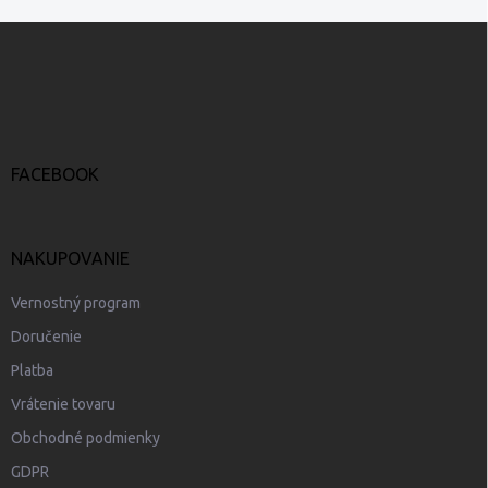
Z
á
p
ä
t
i
e
FACEBOOK
NAKUPOVANIE
Vernostný program
Doručenie
Platba
Vrátenie tovaru
Obchodné podmienky
GDPR