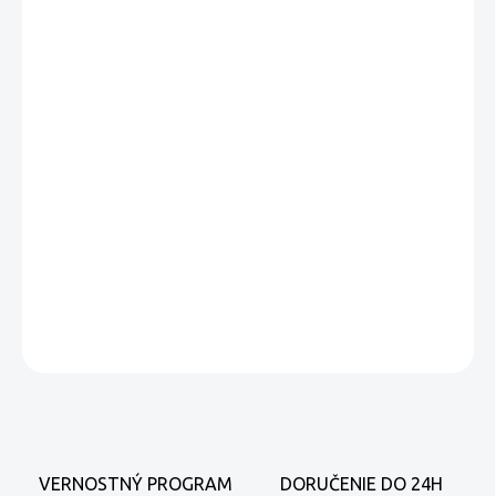
−
+
Pridať do košíka
Quagliara Spaghettoni
Jedinečné talianske špagety vyrobené z tvrdej pšenice.
Výrobca Quagliara je taliansky výrobca potravín, ktorý je známy
pre svoje inovatívne postupy v rámci udržateľného
poľnohospodárstva a ekológie, ale zároveň kladenie dôraz na
tradičné metódy výroby.
DETAILNÉ INFORMÁCIE
OPÝTAŤ SA
VERNOSTNÝ PROGRAM
DORUČENIE DO 24H