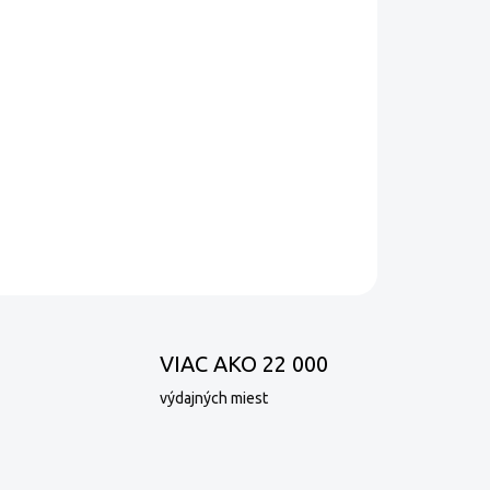
Pridať do košíka
rné cestoviny semolinové.
OPÝTAŤ SA
VIAC AKO 22 000
výdajných miest