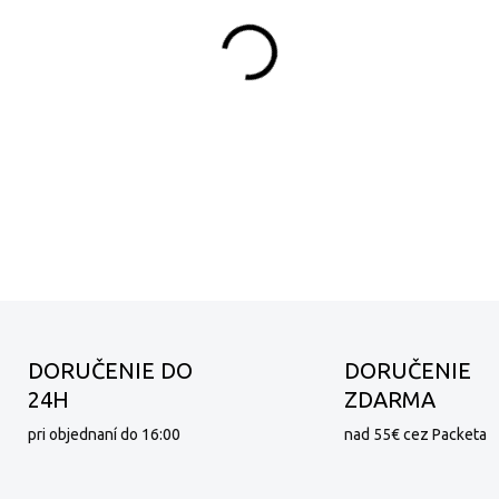
−
+
La Molisana Spaghetti celoz
Talianska výroba.
DETAILNÉ INFORMÁCIE
DORUČENIE DO
DORUČENIE
24H
ZDARMA
pri objednaní do 16:00
nad 55€ cez Packeta