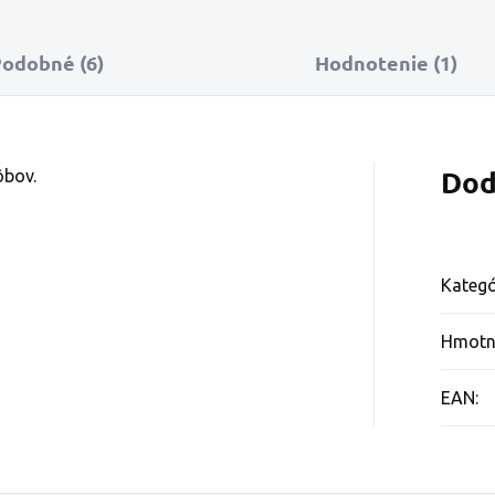
odobné (6)
Hodnotenie (1)
Dod
ôbov.
Kategó
Hmotn
EAN
: