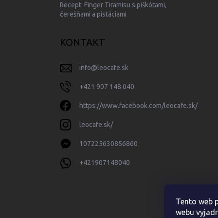
Recept: Finger Tiramisu s piškótami,
čerešňami a pistáciami
KONTAKT
info
@
leocafe.sk
+421 907 148 040
https://www.facebook.com/leocafe.sk/
leocafe.sk/
107225630856860
+421907148040
Tento web p
webu vyjadr