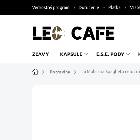
Prejsť
Vernostný program
Doručenie
Platba
Vráte
na
obsah
ZĽAVY
KAPSULE
E.S.E. PODY
Domov
Potraviny
La Molisana Spaghetti celozr
1 hodnotenie
Podrobnosti hodnoteni