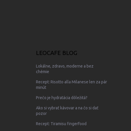
LEOCAFE BLOG
Lokálne, zdravo, moderne a bez
chémie
Recept: Risotto alla Milanese len za pár
minút
Prečo je hydratácia dôležitá?
Ako si vybrať kávovar a na čo si dať
pozor
Recept: Tiramisu fingerfood