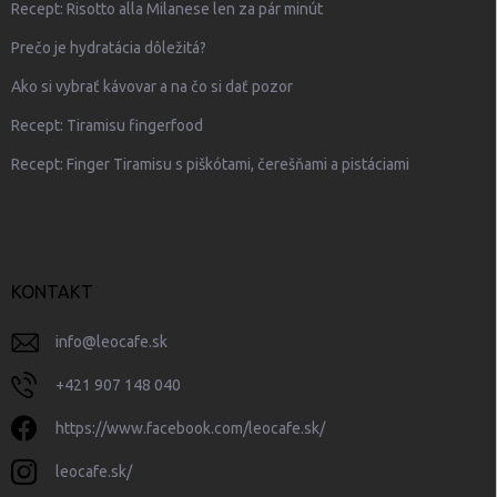
Recept: Risotto alla Milanese len za pár minút
Prečo je hydratácia dôležitá?
Ako si vybrať kávovar a na čo si dať pozor
Recept: Tiramisu fingerfood
Recept: Finger Tiramisu s piškótami, čerešňami a pistáciami
KONTAKT
info
@
leocafe.sk
+421 907 148 040
https://www.facebook.com/leocafe.sk/
leocafe.sk/