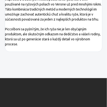
používané na ryžových poliach vo Verone už pred mnohými rokmi.
Táto kombinácia tradičných metód a moderných technológií im
umožňuje zachovať autentickú chuť a kvalitu ryže, ktorá je v
súčasnosti považovaná za jeden z najlepších produktov na trhu.
Piccolboni sa pyšní tým, že ich ryža nie je len obyčajným
produktom, ale skutočným odkazom na dedičstvo a vášeň rodiny,
ktorá sa už po generácie stará o každý detail vo výrobnom
procese.
Z
á
p
ä
t
i