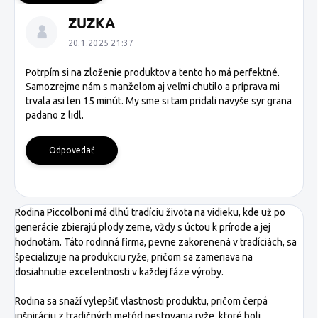
V
ZUZKA
ý
p
20.1.2025 21:37
i
s
Potrpím si na zloženie produktov a tento ho má perfektné.
Samozrejme nám s manželom aj veľmi chutilo a príprava mi
d
trvala asi len 15 minút. My sme si tam pridali navyše syr grana
i
padano z lidl.
s
k
u
Odpovedať
s
i
í
Rodina Piccolboni má dlhú tradíciu života na vidieku, kde už po
generácie zbierajú plody zeme, vždy s úctou k prírode a jej
hodnotám. Táto rodinná firma, pevne zakorenená v tradíciách, sa
špecializuje na produkciu ryže, pričom sa zameriava na
dosiahnutie excelentnosti v každej fáze výroby.
Rodina sa snaží vylepšiť vlastnosti produktu, pričom čerpá
inšpiráciu z tradičných metód pestovania ryže, ktoré boli