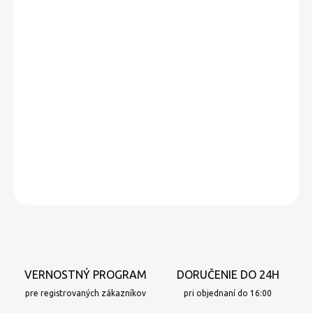
−
+
Pridať do košíka
Risotto Formaggio Verde 250g, 2 až 3 porcie.
Ryža „Carnaroli“ so zmesou zeleného syra 🧀.
Klasická, silná chuť. Odporúčame kombinovať so suchým
červeným vínom.
DETAILNÉ INFORMÁCIE
OPÝTAŤ SA
VERNOSTNÝ PROGRAM
DORUČENIE DO 24H
pre registrovaných zákazníkov
pri objednaní do 16:00