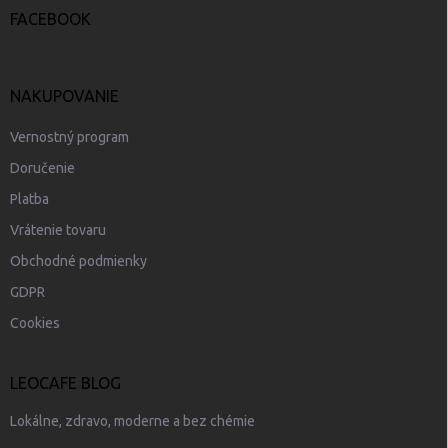
e
FACEBOOK
NAKUPOVANIE
Vernostný program
Doručenie
Platba
Vrátenie tovaru
Obchodné podmienky
GDPR
Cookies
LEOCAFE BLOG
Lokálne, zdravo, moderne a bez chémie