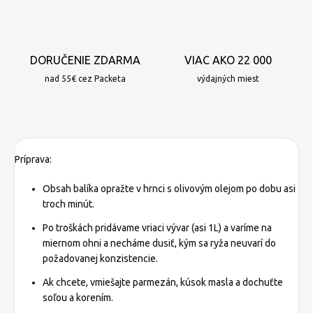
DORUČENIE ZDARMA
VIAC AKO 22 000
nad 55€ cez Packeta
výdajných miest
Príprava:
Obsah balíka opražte v hrnci s olivovým olejom po dobu asi
troch minút.
Po troškách pridávame vriaci vývar (asi 1L) a varíme na
miernom ohni a necháme dusiť, kým sa ryža neuvarí do
požadovanej konzistencie.
Ak chcete, vmiešajte parmezán, kúsok masla a dochuťte
soľou a korením.