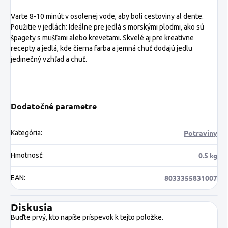
Varte 8-10 minút v osolenej vode, aby boli cestoviny al dente.
Použitie v jedlách: Ideálne pre jedlá s morskými plodmi, ako sú
špagety s mušľami alebo krevetami. Skvelé aj pre kreatívne
recepty a jedlá, kde čierna farba a jemná chuť dodajú jedlu
jedinečný vzhľad a chuť.
Dodatočné parametre
Potraviny
Kategória
:
0.5 kg
Hmotnosť
:
8033355831007
EAN
:
Diskusia
Buďte prvý, kto napíše príspevok k tejto položke.