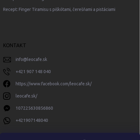
Recept: Finger Tiramisu s piškótami, čerešňami a pistáciami
KONTAKT
info
@
leocafe.sk
+421 907 148 040
https://www.facebook.com/leocafe.sk/
leocafe.sk/
107225630856860
+421907148040