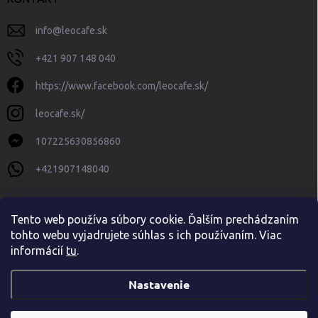
info
@
leocafe.sk
+421 907 148 040
https://www.facebook.com/leocafe.sk/
leocafe.sk/
107225630856860
+421907148040
Tento web používa súbory cookie. Ďalším prechádzaním
tohto webu vyjadrujete súhlas s ich používaním. Viac
informácií
tu
.
Nastavenie
Copyright 2026
leocafe.sk
. Všetky práva vyhradené.
Upraviť nastavenie