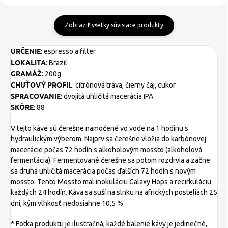
Zobraziť všetky súvisiace produkty
URČENIE
: espresso a filter
LOKALITA
: Brazil
GRAMÁŽ
: 200g
CHUŤOVÝ PROFIL
: citrónová tráva, čierny čaj, cukor
SPRACOVANIE
: dvojitá uhličitá macerácia IPA
SKÓRE
: 88
V tejto káve sú čerešne namočené vo vode na 1 hodinu s
hydraulickým výberom. Najprv sa čerešne vložia do karbónovej
macerácie počas 72 hodín s alkoholovým mossto (alkoholová
fermentácia). Fermentované čerešne sa potom rozdrvia a začne
sa druhá uhličitá macerácia počas ďalších 72 hodín s novým
mossto. Tento Mossto mal inokuláciu Galaxy Hops a recirkuláciu
každých 24 hodín. Káva sa suší na slnku na afrických posteliach 25
dní, kým vlhkosť nedosiahne 10,5 %
* Fotka produktu je ilustračná, každé balenie kávy je jedinečné,