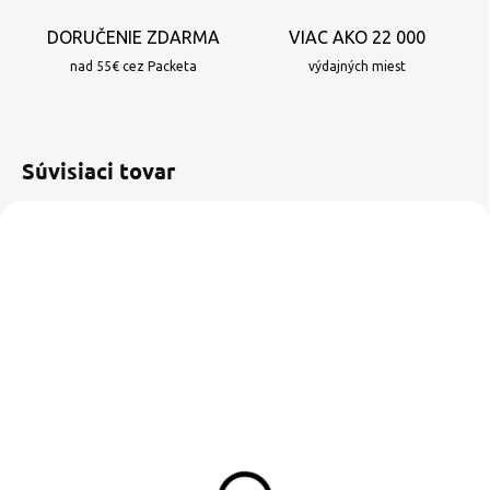
DORUČENIE ZDARMA
VIAC AKO 22 000
nad 55€ cez Packeta
výdajných miest
Súvisiaci tovar
TIP
SKLADOM
SKLADOM
Last Piece of Cake by
Hubba Bubba by Spojka
Spojka roastery 100%
roastery 100% Arabica
Arabica zrnková káva