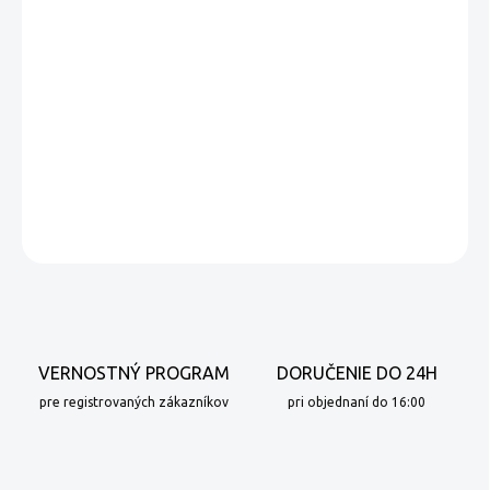
DORUČENIA
−
+
Pridať do košíka
Pražená zrnková káva, 100% Arabica.
DETAILNÉ INFORMÁCIE
OPÝTAŤ SA
VERNOSTNÝ PROGRAM
DORUČENIE DO 24H
pre registrovaných zákazníkov
pri objednaní do 16:00