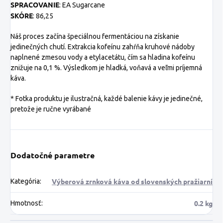
SPRACOVANIE
: EA Sugarcane
SKÓRE
: 86,25
Náš proces začína špeciálnou fermentáciou na získanie
jedinečných chutí. Extrakcia kofeínu zahŕňa kruhové nádoby
naplnené zmesou vody a etylacetátu, čím sa hladina kofeínu
znižuje na 0,1 %. Výsledkom je hladká, voňavá a veľmi príjemná
káva.
* Fotka produktu je ilustračná, každé balenie kávy je jedinečné,
pretože je ručne vyrábané
Dodatočné parametre
Výberová zrnková káva od slovenských pražiarní
Kategória
:
0.2 kg
Hmotnosť
: