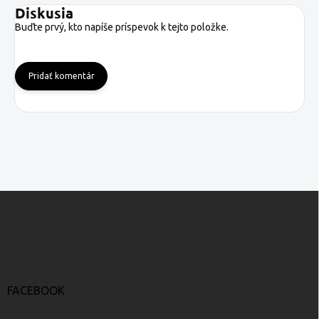
Diskusia
Buďte prvý, kto napíše príspevok k tejto položke.
Pridať komentár
Z
á
p
ä
t
i
e
FACEBOOK