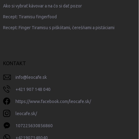
Ako si vybrať kávovar a na čo si dať pozor
Recept: Tiramisu fingerfood
Recept: Finger Tiramisu s piškótami, čerešňami a pistáciami
KONTAKT
info
@
leocafe.sk
+421 907 148 040
https://www.facebook.com/leocafe.sk/
leocafe.sk/
107225630856860
+421907148040