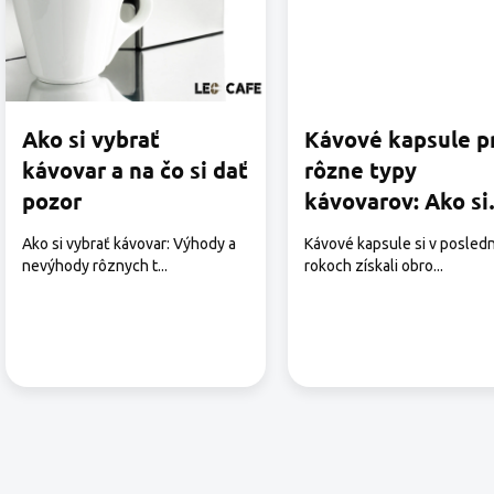
č
l
á
n
k
o
Ako si vybrať
Kávové kapsule p
v
kávovar a na čo si dať
rôzne typy
pozor
kávovarov: Ako si
vybrať tie správn
Ako si vybrať kávovar: Výhody a
Kávové kapsule si v posled
nevýhody rôznych t...
rokoch získali obro...
O
v
l