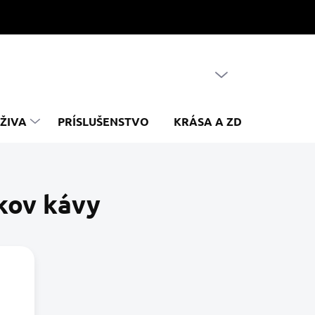
PRÁZDNY KOŠÍK
NÁKUPNÝ
KOŠÍK
ŽIVA
PRÍSLUŠENSTVO
KRÁSA A ZDRAVIE
Z
íkov kávy