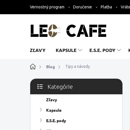
Prejsť
Vernostný program
Doručenie
Platba
Vráte
na
obsah
ZĽAVY
KAPSULE
E.S.E. PODY
Domov
Blog
Tipy a návody
B
Kategórie
o
Preskočiť
č
kategórie
n
Zľavy
ý
Kapsule
p
a
E.S.E. pody
n