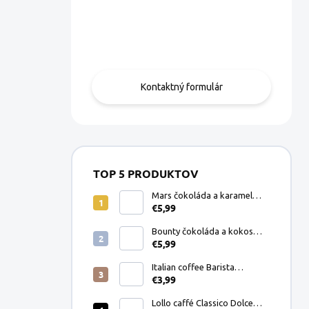
Máte otázku?
Obráťte sa na nás.
Kontaktný formulár
TOP 5 PRODUKTOV
Mars čokoláda a karamel
€5,99
Dolce Gusto kapsule 8ks
Bounty čokoláda a kokos
€5,99
Dolce Gusto kapsule 8ks
Italian coffee Barista
€3,99
Espresso Crema mletá káva
200g
Lollo caffé Classico Dolce