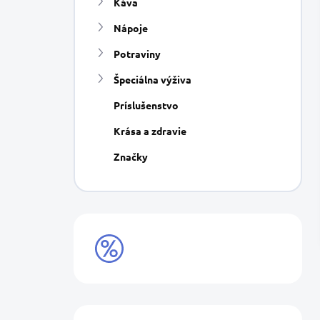
Káva
e
l
Nápoje
Potraviny
Špeciálna výživa
Príslušenstvo
Krása a zdravie
Značky
VÝPREDAJ