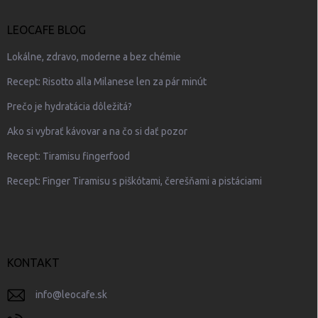
LEOCAFE BLOG
Lokálne, zdravo, moderne a bez chémie
Recept: Risotto alla Milanese len za pár minút
Prečo je hydratácia dôležitá?
Ako si vybrať kávovar a na čo si dať pozor
Recept: Tiramisu fingerfood
Recept: Finger Tiramisu s piškótami, čerešňami a pistáciami
KONTAKT
info
@
leocafe.sk