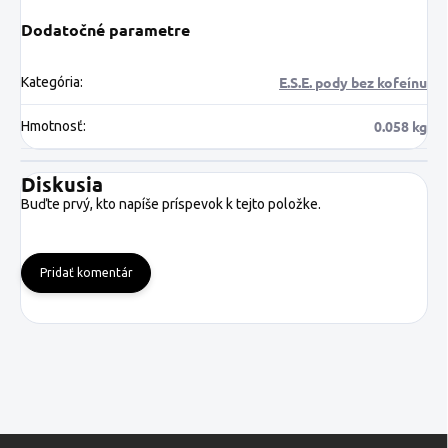
Dodatočné parametre
E.S.E. pody bez kofeínu
Kategória
:
0.058 kg
Hmotnosť
:
Diskusia
Buďte prvý, kto napíše príspevok k tejto položke.
Pridať komentár
Z