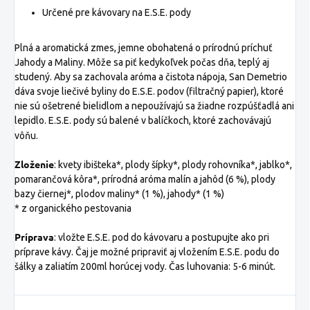
Určené pre kávovary na E.S.E. pody
Plná a aromatická zmes, jemne obohatená o prírodnú príchuť
Jahody a Maliny. Môže sa piť kedykoľvek počas dňa, teplý aj
studený. Aby sa zachovala aróma a čistota nápoja, San Demetrio
dáva svoje liečivé byliny do E.S.E. podov (filtračný papier), ktoré
nie sú ošetrené bielidlom a nepoužívajú sa žiadne rozpúšťadlá ani
lepidlo. E.S.E. pody sú balené v balíčkoch, ktoré zachovávajú
vôňu.
Zloženie
: kvety ibišteka*, plody šípky*, plody rohovníka*, jablko*,
pomarančová kôra*, prírodná aróma malín a jahôd (6 %), plody
bazy čiernej*, plodov maliny* (1 %), jahody* (1 %)
* z organického pestovania
Príprava
: vložte E.S.E. pod do kávovaru a postupujte ako pri
príprave kávy. Čaj je možné pripraviť aj vložením E.S.E. podu do
šálky a zaliatím 200ml horúcej vody. Čas luhovania: 5-6 minút.