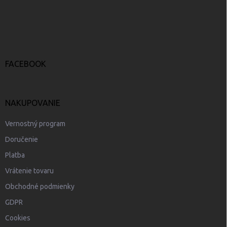
á
p
ä
t
i
e
FACEBOOK
NAKUPOVANIE
Vernostný program
Doručenie
Platba
Vrátenie tovaru
Obchodné podmienky
GDPR
Cookies