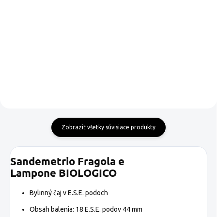
Detail
kombináciou kávy Arabica zo
Strednej Ameriky a kávy
Vyvážené a jemne pražená
Robusta z Indie,...
kávová zmes, ktorá si
zachováva všetku chuť
dokonalého espressa... ale...
Zobraziť všetky súvisiace produkty
Sandemetrio Fragola e
Lampone BIOLOGICO
Bylinný čaj v E.S.E. podoch
Obsah balenia: 18 E.S.E. podov 44 mm