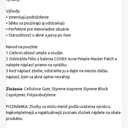
Výhody:
• zmenšujú podráždenie
• ľahko sa používajú aj odstraňujú
• Perfektné pre mimoriadne situácie
• Starostlivosť o akné a jazvy po ňom
Návod na použitie:
1 Cieľovú oblasť umyte a osušte.
2 Odstráňte fóliu z balenia COSRX Acne Pimple Master Patch a
nalepte náplasť priamo na vyrážku.
3 Keď náplasť zbelie, odstráňte ju a dajte na miesto ďalšiu
náplasť, kým sa akné úplne nezahojí.
Zloženie
: Cellulose Gum, Styrene Isoprene Styrene Block
Copolymer, Polyisobutylene.
POZNÁMKA: Zložky sa môžu meniť podľa uváženia výrobcu.
Najkompletnejší a najaktuálnejší zoznam zložiek nájdete na obale
produktu.