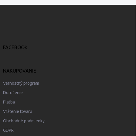
Z
á
p
ä
t
i
e
FACEBOOK
NAKUPOVANIE
Vernostný program
Doručenie
Platba
Vrátenie tovaru
Obchodné podmienky
GDPR