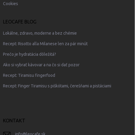
Cookies
LEOCAFE BLOG
Lokálne, zdravo, moderne a bez chémie
Recept: Risotto alla Milanese len za pár minút
Prečo je hydratácia dôležitá?
Ako si vybrať kávovar a na čo si dať pozor
Recept: Tiramisu fingerfood
Recept: Finger Tiramisu s piškótami, čerešňami a pistáciami
KONTAKT
info
@
leocafe.sk