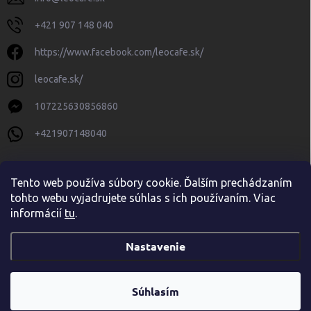
+421 907 148 040
https://www.facebook.com/leocafe.sk/
leocafe.sk/
107225630856860
+421907148040
Tento web používa súbory cookie. Ďalším prechádzaním
tohto webu vyjadrujete súhlas s ich používaním. Viac
informácií
tu
.
Nastavenie
Copyright 2026
leocafe.sk
. Všetky práva vyhradené.
Upraviť nastavenie
cookies
Súhlasím
Vytvoril Shoptet