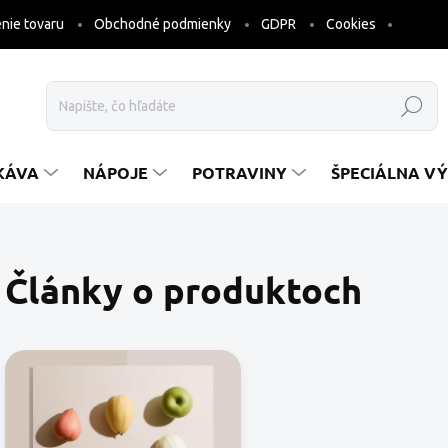
nie tovaru
Obchodné podmienky
GDPR
Cookies
Hľadať
KÁVA
NÁPOJE
POTRAVINY
ŠPECIÁLNA VÝ
Články o produktoch
V
ý
p
i
s