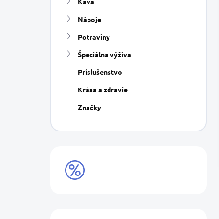
Káva
e
l
Nápoje
Potraviny
Špeciálna výživa
Príslušenstvo
Krása a zdravie
Značky
VÝPREDAJ