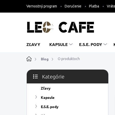
Prejsť
Vernostný program
Doručenie
Platba
Vráte
na
obsah
ZĽAVY
KAPSULE
E.S.E. PODY
Domov
Blog
O produktoch
B
Kategórie
o
Preskočiť
č
kategórie
n
Zľavy
ý
Kapsule
p
a
E.S.E. pody
n