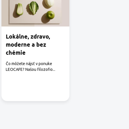
č
l
á
n
k
o
Lokálne, zdravo,
v
moderne a bez
chémie
Čo môžete nájsť v ponuke
LEOCAFE? Našou filozofio...
O
v
l