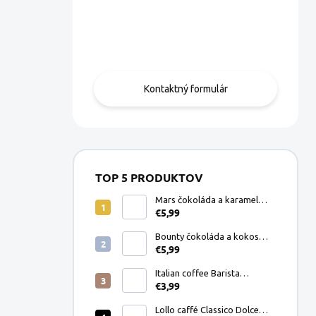
Máte otázku?
Obráťte sa na nás.
Kontaktný formulár
TOP 5 PRODUKTOV
Mars čokoláda a karamel
€5,99
Dolce Gusto kapsule 8ks
Bounty čokoláda a kokos
€5,99
Dolce Gusto kapsule 8ks
Italian coffee Barista
€3,99
Espresso Crema mletá káva
200g
Lollo caffé Classico Dolce