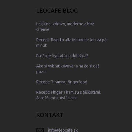
LEOCAFE BLOG
Lokálne, zdravo, moderne a bez
chémie
Recept: Risotto alla Milanese len za pár
minút
Prečo je hydratácia dôležitá?
Ako si vybrať kávovar a na čo si dať
pozor
Recept: Tiramisu fingerfood
Recept: Finger Tiramisu s piškótami,
čerešňami a pistáciami
KONTAKT
info
@
leocafe.sk