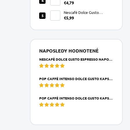
€4,79
Gusto kapsule 16ks
Nescafé Dolce Gusto
€5,99
Espresso Napoli kapsule
16ks
NAPOSLEDY HODNOTENÉ
NESCAFÉ DOLCE GUSTO ESPRESSO NAPOLI KAPSULE 16KS
POP CAFFÉ INTENSO DOLCE GUSTO KAPSULA 1KS
POP CAFFÉ INTENSO DOLCE GUSTO KAPSULE 16KS