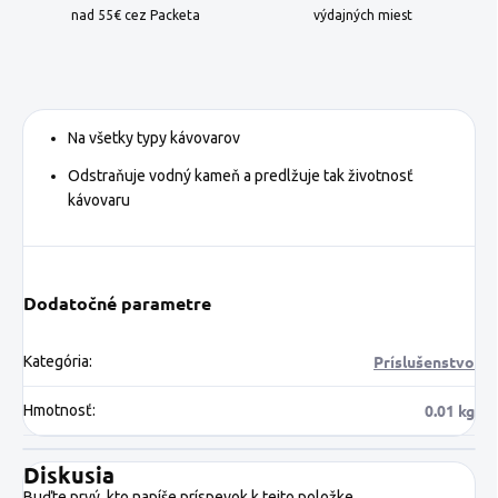
nad 55€ cez Packeta
výdajných miest
Na všetky typy kávovarov
Odstraňuje vodný kameň a predlžuje tak životnosť
kávovaru
Dodatočné parametre
Príslušenstvo
Kategória
:
0.01 kg
Hmotnosť
:
Diskusia
Buďte prvý, kto napíše príspevok k tejto položke.