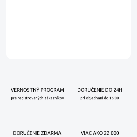
−
+
Pridať do košíka
Odvápňovač pre kávovary v prášku.
DETAILNÉ INFORMÁCIE
OPÝTAŤ SA
VERNOSTNÝ PROGRAM
DORUČENIE DO 24H
pre registrovaných zákazníkov
pri objednaní do 16:00
DORUČENIE ZDARMA
VIAC AKO 22 000