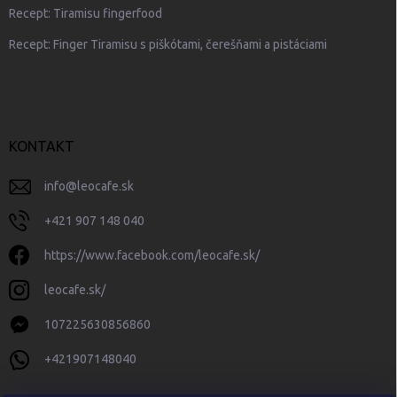
Recept: Tiramisu fingerfood
Recept: Finger Tiramisu s piškótami, čerešňami a pistáciami
KONTAKT
info
@
leocafe.sk
+421 907 148 040
https://www.facebook.com/leocafe.sk/
leocafe.sk/
107225630856860
+421907148040